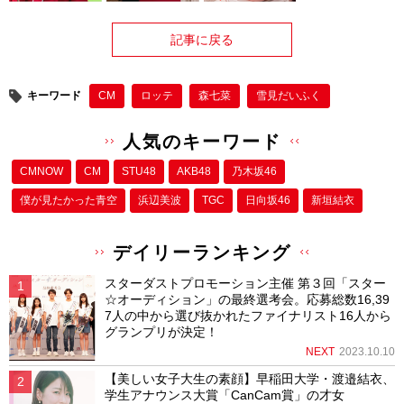
記事に戻る
キーワード
CM
ロッテ
森七菜
雪見だいふく
人気のキーワード
CMNOW
CM
STU48
AKB48
乃木坂46
僕が⾒たかった⻘空
浜辺美波
TGC
日向坂46
新垣結衣
デイリーランキング
スターダストプロモーション主催 第３回「スター
☆オーディション」の最終選考会。応募総数16,39
7人の中から選び抜かれたファイナリスト16人から
グランプリが決定！
NEXT
2023.10.10
【美しい女子大生の素顔】早稲田大学・渡邉結衣、
学生アナウンス大賞「CanCam賞」の才女