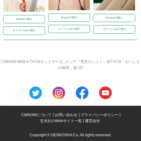
Amazonで購入
Amazonで購入
Amazonで購入
ヨドバシ.comで購入
ヨドバシ.comで購入
ヨドバシ.comで購入
CMNOW WEB
>
TVCMカットデータ_ロッテ『雪見だいふく』新TVCM「おいしさ
の秘密」篇 (2)
CMNOWについて
お問い合わせ
プライバシーポリシー
玄光社のWebサイト一覧
運営会社
Copyright © GENKOSHA Co. All rights reserved.