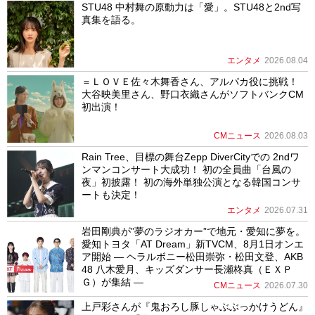
STU48 中村舞の原動力は「愛」。STU48と2nd写
真集を語る。
エンタメ
2026.08.04
＝ＬＯＶＥ佐々木舞香さん、アルパカ役に挑戦！
大谷映美里さん、野口衣織さんがソフトバンクCM
初出演！
CMニュース
2026.08.03
Rain Tree、目標の舞台Zepp DiverCityでの 2ndワ
ンマンコンサート大成功！ 初の全員曲「台風の
夜」初披露！ 初の海外単独公演となる韓国コンサ
ートも決定！
エンタメ
2026.07.31
岩田剛典が”夢のラジオカー”で地元・愛知に夢を。
愛知トヨタ「AT Dream」新TVCM、8月1日オンエ
ア開始 ― ヘラルボニー松田崇弥・松田文登、AKB
48 八木愛月、キッズダンサー長瀬柊真（ＥＸＰ
Ｇ）が集結 ―
CMニュース
2026.07.30
上戸彩さんが『鬼おろし豚しゃぶぶっかけうどん』