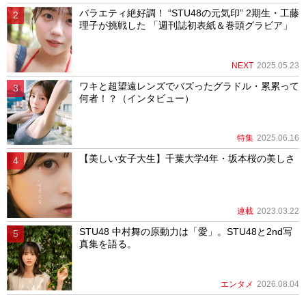
バラエティ絶好調！ “STU48の元気印” 2期生・工藤
理子が挑戦した 「週刊誌初表紙＆巻頭グラビア」
NEXT
2025.05.23
ワキと超望遠レンズでバズったグラドル・累累って
何者！？（インタビュー）
特集
2025.06.16
【美しい女子大生】千葉大学4年・坂本桜の美しさ
連載
2023.03.22
STU48 中村舞の原動力は「愛」。STU48と2nd写
真集を語る。
エンタメ
2026.08.04