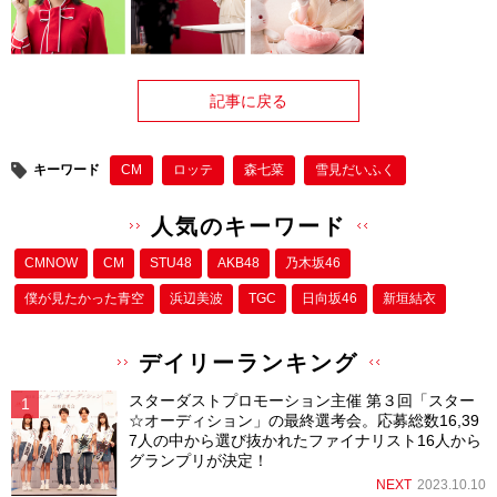
記事に戻る
キーワード
CM
ロッテ
森七菜
雪見だいふく
人気のキーワード
CMNOW
CM
STU48
AKB48
乃木坂46
僕が⾒たかった⻘空
浜辺美波
TGC
日向坂46
新垣結衣
デイリーランキング
スターダストプロモーション主催 第３回「スター
☆オーディション」の最終選考会。応募総数16,39
7人の中から選び抜かれたファイナリスト16人から
グランプリが決定！
NEXT
2023.10.10