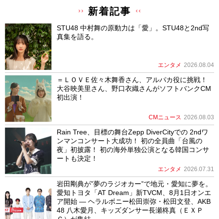
新着記事
STU48 中村舞の原動力は「愛」。STU48と2nd写
真集を語る。
エンタメ
2026.08.04
＝ＬＯＶＥ佐々木舞香さん、アルパカ役に挑戦！
大谷映美里さん、野口衣織さんがソフトバンクCM
初出演！
CMニュース
2026.08.03
Rain Tree、目標の舞台Zepp DiverCityでの 2ndワ
ンマンコンサート大成功！ 初の全員曲「台風の
夜」初披露！ 初の海外単独公演となる韓国コンサ
ートも決定！
エンタメ
2026.07.31
岩田剛典が”夢のラジオカー”で地元・愛知に夢を。
愛知トヨタ「AT Dream」新TVCM、8月1日オンエ
ア開始 ― ヘラルボニー松田崇弥・松田文登、AKB
48 八木愛月、キッズダンサー長瀬柊真（ＥＸＰ