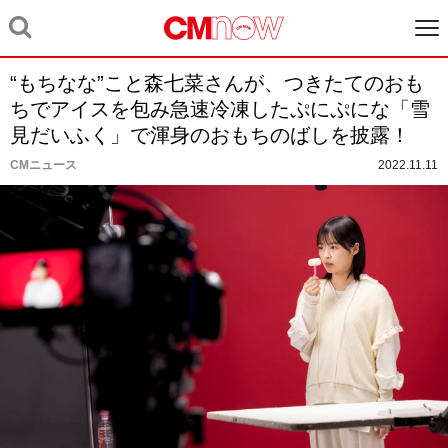
“もちなな”こと森七菜さんが、つきたてのおも
ちでアイスを包み急速冷凍したぷにぷにな「雪
見だいふく」で渾身のおもちのばしを披露！
CMニュース
2022.11.11