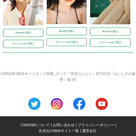
Amazonで購入
Amazonで購入
Amazonで購入
ヨドバシ.comで購入
ヨドバシ.comで購入
ヨドバシ.comで購入
CMNOW WEB
>
メイキング画像_ロッテ『雪見だいふく』新TVCM「おいしさの秘
密」篇 (9)
CMNOWについて
お問い合わせ
プライバシーポリシー
玄光社のWebサイト一覧
運営会社