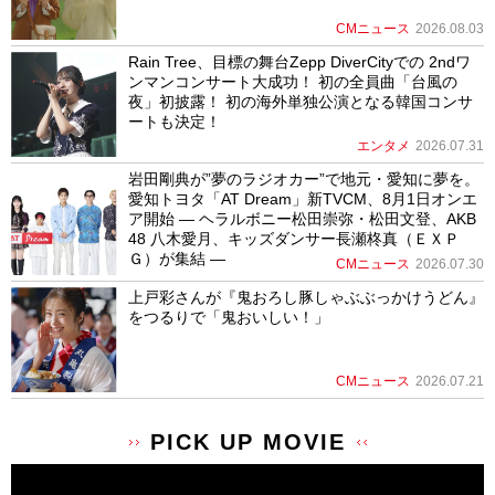
CMニュース
2026.08.03
Rain Tree、目標の舞台Zepp DiverCityでの 2ndワ
ンマンコンサート大成功！ 初の全員曲「台風の
夜」初披露！ 初の海外単独公演となる韓国コンサ
ートも決定！
エンタメ
2026.07.31
岩田剛典が”夢のラジオカー”で地元・愛知に夢を。
愛知トヨタ「AT Dream」新TVCM、8月1日オンエ
ア開始 ― ヘラルボニー松田崇弥・松田文登、AKB
48 八木愛月、キッズダンサー長瀬柊真（ＥＸＰ
Ｇ）が集結 ―
CMニュース
2026.07.30
上戸彩さんが『鬼おろし豚しゃぶぶっかけうどん』
をつるりで「鬼おいしい！」
CMニュース
2026.07.21
PICK UP MOVIE