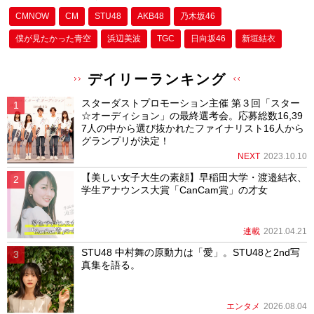
CMNOW
CM
STU48
AKB48
乃木坂46
僕が⾒たかった⻘空
浜辺美波
TGC
日向坂46
新垣結衣
デイリーランキング
スターダストプロモーション主催 第３回「スター
☆オーディション」の最終選考会。応募総数16,39
7人の中から選び抜かれたファイナリスト16人から
グランプリが決定！
NEXT
2023.10.10
【美しい女子大生の素顔】早稲田大学・渡邉結衣、
学生アナウンス大賞「CanCam賞」の才女
連載
2021.04.21
STU48 中村舞の原動力は「愛」。STU48と2nd写
真集を語る。
エンタメ
2026.08.04