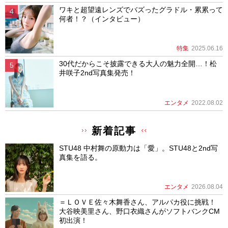
ワキと超望遠レンズでバズったグラドル・累累って
何者！？（インタビュー）
特集
2025.06.16
30代だからこそ披露できる大人の魅力全開…！松
井咲子2nd写真集発売！
エンタメ
2022.08.02
新着記事
STU48 中村舞の原動力は「愛」。STU48と2nd写
真集を語る。
エンタメ
2026.08.04
＝ＬＯＶＥ佐々木舞香さん、アルパカ役に挑戦！
大谷映美里さん、野口衣織さんがソフトバンクCM
初出演！