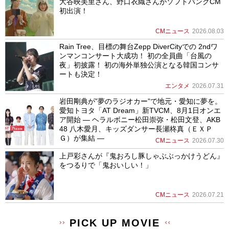
大谷映美里さん、野口衣織さんがソフトバンクCM
初出演！
CMニュース
2026.08.03
Rain Tree、目標の舞台Zepp DiverCityでの 2ndワ
ンマンコンサート大成功！ 初の全員曲「台風の
夜」初披露！ 初の海外単独公演となる韓国コンサ
ートも決定！
エンタメ
2026.07.31
岩田剛典が”夢のラジオカー”で地元・愛知に夢を。
愛知トヨタ「AT Dream」新TVCM、8月1日オンエ
ア開始 ― ヘラルボニー松田崇弥・松田文登、AKB
48 八木愛月、キッズダンサー長瀬柊真（ＥＸＰ
Ｇ）が集結 ―
CMニュース
2026.07.30
上戸彩さんが『鬼おろし豚しゃぶぶっかけうどん』
をつるりで「鬼おいしい！」
CMニュース
2026.07.21
PICK UP MOVIE