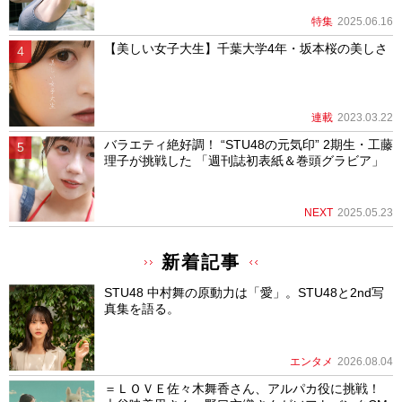
特集
2025.06.16
【美しい女子大生】千葉大学4年・坂本桜の美しさ
連載
2023.03.22
バラエティ絶好調！ “STU48の元気印” 2期生・工藤
理子が挑戦した 「週刊誌初表紙＆巻頭グラビア」
NEXT
2025.05.23
新着記事
STU48 中村舞の原動力は「愛」。STU48と2nd写
真集を語る。
エンタメ
2026.08.04
＝ＬＯＶＥ佐々木舞香さん、アルパカ役に挑戦！