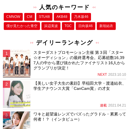
人気のキーワード
CMNOW
CM
STU48
AKB48
乃木坂46
僕が⾒たかった⻘空
浜辺美波
TGC
日向坂46
新垣結衣
デイリーランキング
スターダストプロモーション主催 第３回「スター
☆オーディション」の最終選考会。応募総数16,39
7人の中から選び抜かれたファイナリスト16人から
グランプリが決定！
NEXT
2023.10.10
【美しい女子大生の素顔】早稲田大学・渡邉結衣、
学生アナウンス大賞「CanCam賞」の才女
連載
2021.04.21
ワキと超望遠レンズでバズったグラドル・累累って
何者！？（インタビュー）