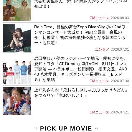
大谷映美里さん、野口衣織さんがソフトバンクCM
初出演！
CMニュース
2026.08.03
Rain Tree、目標の舞台Zepp DiverCityでの 2ndワ
ンマンコンサート大成功！ 初の全員曲「台風の
夜」初披露！ 初の海外単独公演となる韓国コンサ
ートも決定！
エンタメ
2026.07.31
岩田剛典が”夢のラジオカー”で地元・愛知に夢を。
愛知トヨタ「AT Dream」新TVCM、8月1日オンエ
ア開始 ― ヘラルボニー松田崇弥・松田文登、AKB
48 八木愛月、キッズダンサー長瀬柊真（ＥＸＰ
Ｇ）が集結 ―
CMニュース
2026.07.30
上戸彩さんが『鬼おろし豚しゃぶぶっかけうどん』
をつるりで「鬼おいしい！」
CMニュース
2026.07.21
PICK UP MOVIE