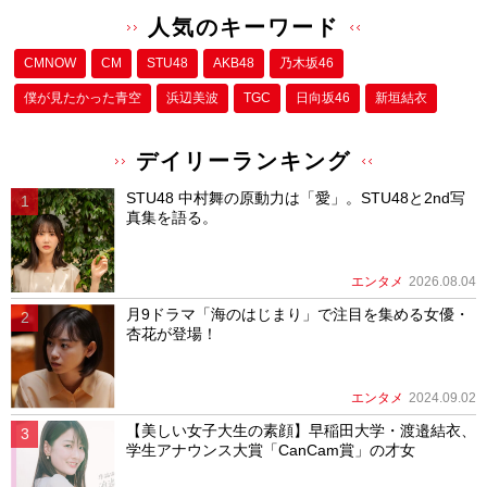
人気のキーワード
CMNOW
CM
STU48
AKB48
乃木坂46
僕が⾒たかった⻘空
浜辺美波
TGC
日向坂46
新垣結衣
デイリーランキング
STU48 中村舞の原動力は「愛」。STU48と2nd写
真集を語る。
エンタメ
2026.08.04
月9ドラマ「海のはじまり」で注目を集める女優・
杏花が登場！
エンタメ
2024.09.02
【美しい女子大生の素顔】早稲田大学・渡邉結衣、
学生アナウンス大賞「CanCam賞」の才女