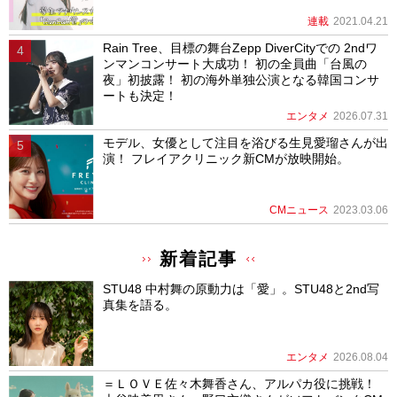
連載
2021.04.21
Rain Tree、目標の舞台Zepp DiverCityでの 2ndワ
ンマンコンサート大成功！ 初の全員曲「台風の
夜」初披露！ 初の海外単独公演となる韓国コンサ
ートも決定！
エンタメ
2026.07.31
モデル、女優として注目を浴びる生見愛瑠さんが出
演！ フレイアクリニック新CMが放映開始。
CMニュース
2023.03.06
新着記事
STU48 中村舞の原動力は「愛」。STU48と2nd写
真集を語る。
エンタメ
2026.08.04
＝ＬＯＶＥ佐々木舞香さん、アルパカ役に挑戦！