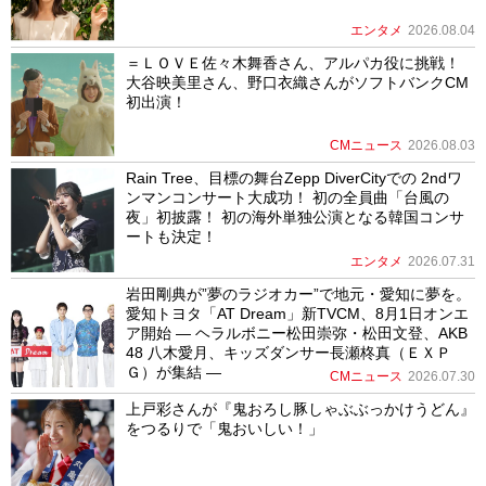
エンタメ
2026.08.04
＝ＬＯＶＥ佐々木舞香さん、アルパカ役に挑戦！
大谷映美里さん、野口衣織さんがソフトバンクCM
初出演！
CMニュース
2026.08.03
Rain Tree、目標の舞台Zepp DiverCityでの 2ndワ
ンマンコンサート大成功！ 初の全員曲「台風の
夜」初披露！ 初の海外単独公演となる韓国コンサ
ートも決定！
エンタメ
2026.07.31
岩田剛典が”夢のラジオカー”で地元・愛知に夢を。
愛知トヨタ「AT Dream」新TVCM、8月1日オンエ
ア開始 ― ヘラルボニー松田崇弥・松田文登、AKB
48 八木愛月、キッズダンサー長瀬柊真（ＥＸＰ
Ｇ）が集結 ―
CMニュース
2026.07.30
上戸彩さんが『鬼おろし豚しゃぶぶっかけうどん』
をつるりで「鬼おいしい！」