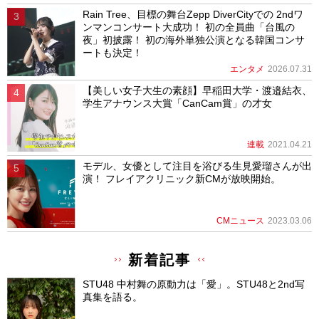
Rain Tree、目標の舞台Zepp DiverCityでの 2ndワ
ンマンコンサート大成功！ 初の全員曲「台風の
夜」初披露！ 初の海外単独公演となる韓国コンサ
ートも決定！
エンタメ
2026.07.31
【美しい女子大生の素顔】早稲田大学・渡邉結衣、
学生アナウンス大賞「CanCam賞」の才女
連載
2021.04.21
モデル、女優として注目を浴びる生見愛瑠さんが出
演！ フレイアクリニック新CMが放映開始。
CMニュース
2023.03.06
新着記事
STU48 中村舞の原動力は「愛」。STU48と2nd写
真集を語る。