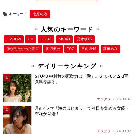
キーワード
指原莉乃
人気のキーワード
CMNOW
CM
STU48
AKB48
乃木坂46
僕が⾒たかった⻘空
浜辺美波
TGC
日向坂46
新垣結衣
デイリーランキング
STU48 中村舞の原動力は「愛」。STU48と2nd写
真集を語る。
エンタメ
2026.08.04
月9ドラマ「海のはじまり」で注目を集める女優・
杏花が登場！
エンタメ
2024.09.02