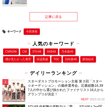
記事に戻る
キーワード
今田美桜
人気のキーワード
CMNOW
CM
STU48
AKB48
乃木坂46
僕が⾒たかった⻘空
浜辺美波
TGC
日向坂46
新垣結衣
デイリーランキング
スターダストプロモーション主催 第３回「スター
☆オーディション」の最終選考会。応募総数16,39
7人の中から選び抜かれたファイナリスト16人から
グランプリが決定！
NEXT
2023.10.10
STU48 中村舞の原動力は「愛」。STU48と2nd写