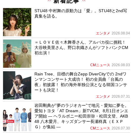
新着記事
STU48 中村舞の原動力は「愛」。STU48と2nd写
真集を語る。
エンタメ
2026.08.04
＝ＬＯＶＥ佐々木舞香さん、アルパカ役に挑戦！
大谷映美里さん、野口衣織さんがソフトバンクCM
初出演！
CMニュース
2026.08.03
Rain Tree、目標の舞台Zepp DiverCityでの 2ndワ
ンマンコンサート大成功！ 初の全員曲「台風の
夜」初披露！ 初の海外単独公演となる韓国コンサ
ートも決定！
エンタメ
2026.07.31
岩田剛典が”夢のラジオカー”で地元・愛知に夢を。
愛知トヨタ「AT Dream」新TVCM、8月1日オンエ
ア開始 ― ヘラルボニー松田崇弥・松田文登、AKB
48 八木愛月、キッズダンサー長瀬柊真（ＥＸＰ
Ｇ）が集結 ―
CMニュース
2026.07.30