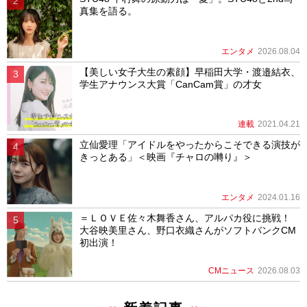
真集を語る。
エンタメ
2026.08.04
【美しい女子大生の素顔】早稲田大学・渡邉結衣、
学生アナウンス大賞「CanCam賞」の才女
連載
2021.04.21
立仙愛理「アイドルをやったからこそできる演技が
きっとある」＜映画『チャロの囀り』＞
エンタメ
2024.01.16
＝ＬＯＶＥ佐々木舞香さん、アルパカ役に挑戦！
大谷映美里さん、野口衣織さんがソフトバンクCM
初出演！
CMニュース
2026.08.03