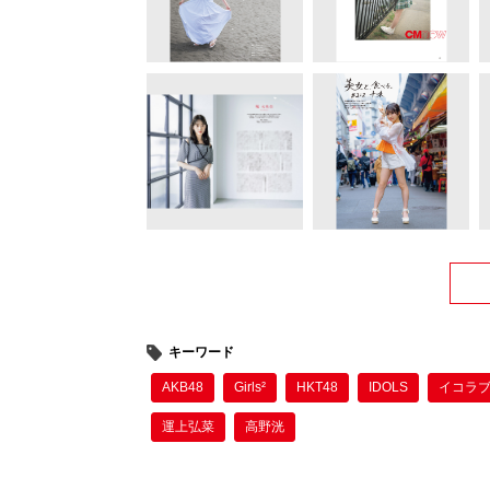
キーワード
AKB48
Girls²
HKT48
IDOLS
イコラ
運上弘菜
高野洸