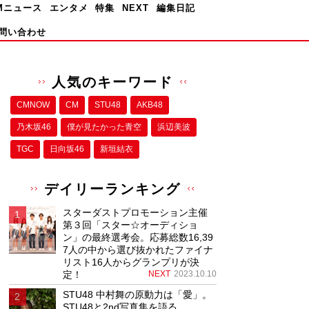
Mニュース
エンタメ
特集
NEXT
編集日記
問い合わせ
人気のキーワード
CMNOW
CM
STU48
AKB48
乃木坂46
僕が⾒たかった⻘空
浜辺美波
TGC
日向坂46
新垣結衣
デイリーランキング
スターダストプロモーション主催
第３回「スター☆オーディショ
ン」の最終選考会。応募総数16,39
7人の中から選び抜かれたファイナ
リスト16人からグランプリが決
定！
NEXT
2023.10.10
STU48 中村舞の原動力は「愛」。
STU48と2nd写真集を語る。