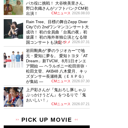
パカ役に挑戦！ 大谷映美里さん、
野口衣織さんがソフトバンクCM初
出演！
CMニュース
2026.08.03
Rain Tree、目標の舞台Zepp Diver
Cityでの 2ndワンマンコンサート大
成功！ 初の全員曲「台風の夜」初
披露！ 初の海外単独公演となる韓
国コンサートも決定！
エンタメ
2026.07.31
岩田剛典が”夢のラジオカー”で地
元・愛知に夢を。 愛知トヨタ「AT
Dream」新TVCM、8月1日オンエ
ア開始 ― ヘラルボニー松田崇弥・
松田文登、AKB48 八木愛月、キッ
ズダンサー長瀬柊真（ＥＸＰＧ）
が集結 ―
CMニュース
2026.07.30
上戸彩さんが『鬼おろし豚しゃぶ
ぶっかけうどん』をつるりで「鬼
おいしい！」
CMニュース
2026.07.21
PICK UP MOVIE