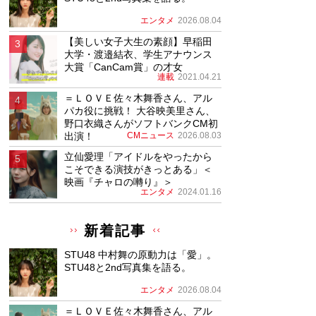
エンタメ
2026.08.04
【美しい女子大生の素顔】早稲田
大学・渡邉結衣、学生アナウンス
大賞「CanCam賞」の才女
連載
2021.04.21
＝ＬＯＶＥ佐々木舞香さん、アル
パカ役に挑戦！ 大谷映美里さん、
野口衣織さんがソフトバンクCM初
出演！
CMニュース
2026.08.03
立仙愛理「アイドルをやったから
こそできる演技がきっとある」＜
映画『チャロの囀り』＞
エンタメ
2024.01.16
新着記事
STU48 中村舞の原動力は「愛」。
STU48と2nd写真集を語る。
エンタメ
2026.08.04
＝ＬＯＶＥ佐々木舞香さん、アル