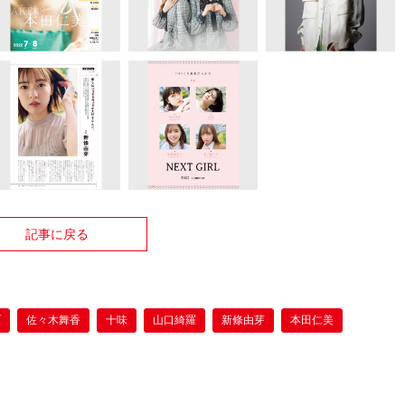
記事に戻る
ブ
佐々木舞香
十味
山口綺羅
新條由芽
本田仁美