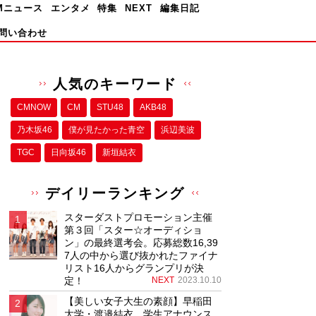
Mニュース
エンタメ
特集
NEXT
編集日記
問い合わせ
人気のキーワード
CMNOW
CM
STU48
AKB48
乃木坂46
僕が⾒たかった⻘空
浜辺美波
TGC
日向坂46
新垣結衣
デイリーランキング
スターダストプロモーション主催
第３回「スター☆オーディショ
ン」の最終選考会。応募総数16,39
7人の中から選び抜かれたファイナ
リスト16人からグランプリが決
定！
NEXT
2023.10.10
【美しい女子大生の素顔】早稲田
大学・渡邉結衣、学生アナウンス