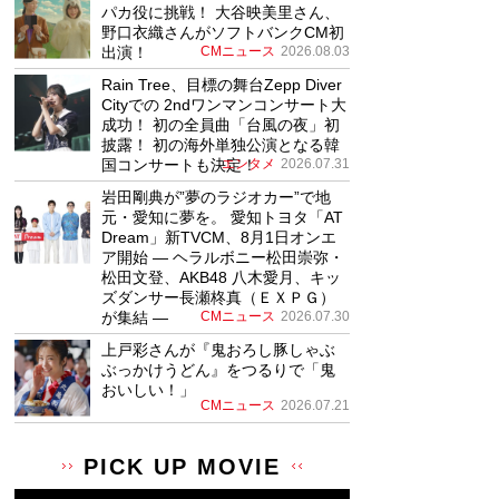
パカ役に挑戦！ 大谷映美里さん、
野口衣織さんがソフトバンクCM初
出演！
CMニュース
2026.08.03
Rain Tree、目標の舞台Zepp Diver
Cityでの 2ndワンマンコンサート大
成功！ 初の全員曲「台風の夜」初
披露！ 初の海外単独公演となる韓
国コンサートも決定！
エンタメ
2026.07.31
岩田剛典が”夢のラジオカー”で地
元・愛知に夢を。 愛知トヨタ「AT
Dream」新TVCM、8月1日オンエ
ア開始 ― ヘラルボニー松田崇弥・
松田文登、AKB48 八木愛月、キッ
ズダンサー長瀬柊真（ＥＸＰＧ）
が集結 ―
CMニュース
2026.07.30
上戸彩さんが『鬼おろし豚しゃぶ
ぶっかけうどん』をつるりで「鬼
おいしい！」
CMニュース
2026.07.21
PICK UP MOVIE