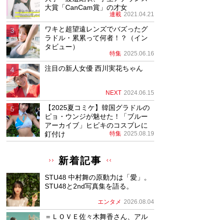
大賞「CanCam賞」の才女
連載
2021.04.21
ワキと超望遠レンズでバズったグ
ラドル・累累って何者！？（イン
タビュー）
特集
2025.06.16
注目の新人女優 西川実花ちゃん
NEXT
2024.06.15
【2025夏コミケ】韓国グラドルの
ピョ・ウンジが魅せた！「ブルー
アーカイブ」ヒビキのコスプレに
釘付け
特集
2025.08.19
新着記事
STU48 中村舞の原動力は「愛」。
STU48と2nd写真集を語る。
エンタメ
2026.08.04
＝ＬＯＶＥ佐々木舞香さん、アル