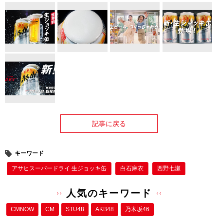
記事に戻る
キーワード
アサヒスーパードライ 生ジョッキ缶
白石麻衣
西野七瀬
人気のキーワード
CMNOW
CM
STU48
AKB48
乃木坂46