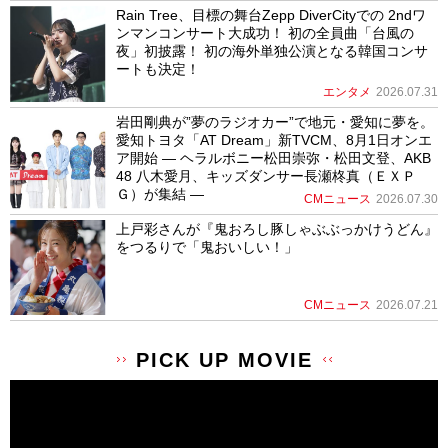
Rain Tree、目標の舞台Zepp DiverCityでの 2ndワ
ンマンコンサート大成功！ 初の全員曲「台風の
夜」初披露！ 初の海外単独公演となる韓国コンサ
ートも決定！
エンタメ
2026.07.31
岩田剛典が”夢のラジオカー”で地元・愛知に夢を。
愛知トヨタ「AT Dream」新TVCM、8月1日オンエ
ア開始 ― ヘラルボニー松田崇弥・松田文登、AKB
48 八木愛月、キッズダンサー長瀬柊真（ＥＸＰ
Ｇ）が集結 ―
CMニュース
2026.07.30
上戸彩さんが『鬼おろし豚しゃぶぶっかけうどん』
をつるりで「鬼おいしい！」
CMニュース
2026.07.21
PICK UP MOVIE