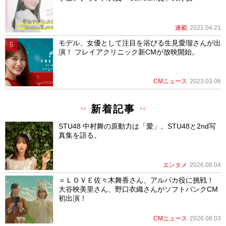
連載
2021.04.21
モデル、女優として注目を浴びる生見愛瑠さんが出
演！ フレイアクリニック新CMが放映開始。
CMニュース
2023.03.06
新着記事
STU48 中村舞の原動力は「愛」。STU48と2nd写
真集を語る。
エンタメ
2026.08.04
＝ＬＯＶＥ佐々木舞香さん、アルパカ役に挑戦！
大谷映美里さん、野口衣織さんがソフトバンクCM
初出演！
CMニュース
2026.08.03