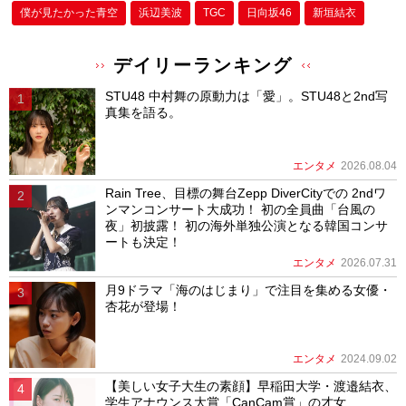
僕が⾒たかった⻘空
浜辺美波
TGC
日向坂46
新垣結衣
デイリーランキング
STU48 中村舞の原動力は「愛」。STU48と2nd写
真集を語る。
エンタメ
2026.08.04
Rain Tree、目標の舞台Zepp DiverCityでの 2ndワ
ンマンコンサート大成功！ 初の全員曲「台風の
夜」初披露！ 初の海外単独公演となる韓国コンサ
ートも決定！
エンタメ
2026.07.31
月9ドラマ「海のはじまり」で注目を集める女優・
杏花が登場！
エンタメ
2024.09.02
【美しい女子大生の素顔】早稲田大学・渡邉結衣、
学生アナウンス大賞「CanCam賞」の才女