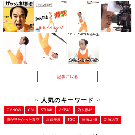
記事に戻る
人気のキーワード
CMNOW
CM
STU48
AKB48
乃木坂46
僕が⾒たかった⻘空
浜辺美波
TGC
日向坂46
新垣結衣