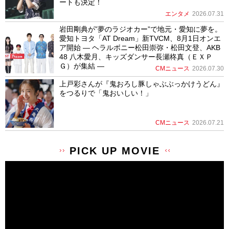
ートも決定！
エンタメ
2026.07.31
岩田剛典が”夢のラジオカー”で地元・愛知に夢を。
愛知トヨタ「AT Dream」新TVCM、8月1日オンエ
ア開始 ― ヘラルボニー松田崇弥・松田文登、AKB
48 八木愛月、キッズダンサー長瀬柊真（ＥＸＰ
Ｇ）が集結 ―
CMニュース
2026.07.30
上戸彩さんが『鬼おろし豚しゃぶぶっかけうどん』
をつるりで「鬼おいしい！」
CMニュース
2026.07.21
PICK UP MOVIE