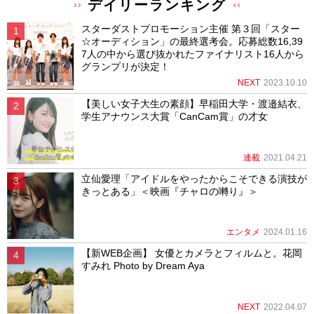
デイリーランキング
スターダストプロモーション主催 第３回「スター
☆オーディション」の最終選考会。応募総数16,39
7人の中から選び抜かれたファイナリスト16人から
グランプリが決定！
NEXT
2023.10.10
【美しい女子大生の素顔】早稲田大学・渡邉結衣、
学生アナウンス大賞「CanCam賞」の才女
連載
2021.04.21
立仙愛理「アイドルをやったからこそできる演技が
きっとある」＜映画『チャロの囀り』＞
エンタメ
2024.01.16
【新WEB企画】 女優とカメラとフィルムと。花岡
すみれ Photo by Dream Aya
NEXT
2022.04.07