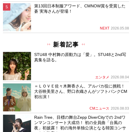
第13回日本制服アワード、CMNOW賞を受賞した
蒼 実海さんが登場！
NEXT
2026.05.08
新着記事
STU48 中村舞の原動力は「愛」。STU48と2nd写
真集を語る。
エンタメ
2026.08.04
＝ＬＯＶＥ佐々木舞香さん、アルパカ役に挑戦！
大谷映美里さん、野口衣織さんがソフトバンクCM
初出演！
CMニュース
2026.08.03
Rain Tree、目標の舞台Zepp DiverCityでの 2ndワ
ンマンコンサート大成功！ 初の全員曲「台風の
夜」初披露！ 初の海外単独公演となる韓国コンサ