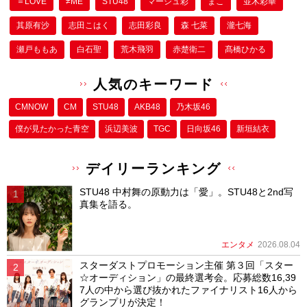
＝LOVE
≠ME
STU48
マーシュ彩
まこ
並木彩華
其原有沙
志田こはく
志田彩良
森 七菜
瀧七海
瀬戸ももあ
白石聖
荒木飛羽
赤楚衛二
髙橋ひかる
人気のキーワード
CMNOW
CM
STU48
AKB48
乃木坂46
僕が⾒たかった⻘空
浜辺美波
TGC
日向坂46
新垣結衣
デイリーランキング
STU48 中村舞の原動力は「愛」。STU48と2nd写
真集を語る。
エンタメ
2026.08.04
スターダストプロモーション主催 第３回「スター
☆オーディション」の最終選考会。応募総数16,39
7人の中から選び抜かれたファイナリスト16人から
グランプリが決定！