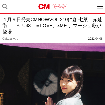
４月９日発売CMNOWVOL.210に森 七菜、赤楚
衛二、STU48、＝LOVE、≠ME 、マーシュ彩が
登場
CMニュース
2021.04.08