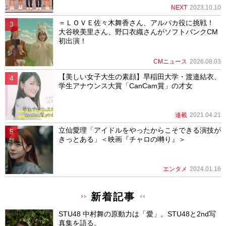
NEXT
2023.10.10
＝ＬＯＶＥ佐々木舞香さん、アルパカ役に挑戦！
大谷映美里さん、野口衣織さんがソフトバンクCM
初出演！
CMニュース
2026.08.03
【美しい女子大生の素顔】早稲田大学・渡邉結衣、
学生アナウンス大賞「CanCam賞」の才女
連載
2021.04.21
立仙愛理「アイドルをやったからこそできる演技が
きっとある」＜映画『チャロの囀り』＞
エンタメ
2024.01.16
新着記事
STU48 中村舞の原動力は「愛」。STU48と2nd写
真集を語る。