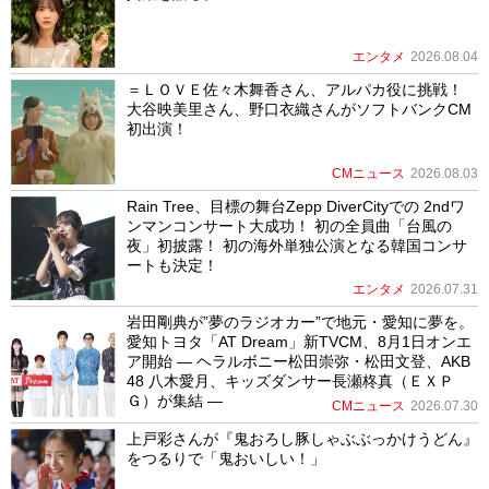
エンタメ
2026.08.04
＝ＬＯＶＥ佐々木舞香さん、アルパカ役に挑戦！
大谷映美里さん、野口衣織さんがソフトバンクCM
初出演！
CMニュース
2026.08.03
Rain Tree、目標の舞台Zepp DiverCityでの 2ndワ
ンマンコンサート大成功！ 初の全員曲「台風の
夜」初披露！ 初の海外単独公演となる韓国コンサ
ートも決定！
エンタメ
2026.07.31
岩田剛典が”夢のラジオカー”で地元・愛知に夢を。
愛知トヨタ「AT Dream」新TVCM、8月1日オンエ
ア開始 ― ヘラルボニー松田崇弥・松田文登、AKB
48 八木愛月、キッズダンサー長瀬柊真（ＥＸＰ
Ｇ）が集結 ―
CMニュース
2026.07.30
上戸彩さんが『鬼おろし豚しゃぶぶっかけうどん』
をつるりで「鬼おいしい！」