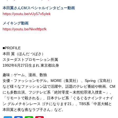
本田翼さんCMスペシャルインタビュー動画
https://youtu.be/vUy57v5ylek
メイキング動画
https://youtu.be/Nivxftfpcfk
■PROFILE
本田 翼（ほんだ つばさ）
スターダストプロモーション所属
1992年6月27日生まれ 東京都出身
趣味：ゲーム、漫画、数独
女優・ファッションモデル。MORE（集英社） 、Spring（宝島社）
など様々なファッション誌で活躍中。話題のテレビ番組や映画、CM
にも多数出演。フジテレビ系「絶対零度～未然犯罪潜入捜査～」、
「リモートで殺される」、日本テレビ系「ぐるぐるナインティナイ
ン グルメチキンレース ゴチになります21」、TBS系「中居大輔と
本田翼と夜な夜なラブ子さん」など。