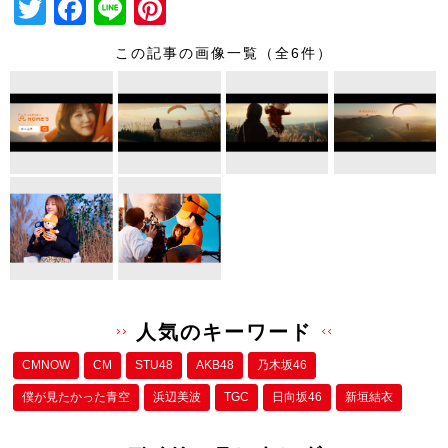
T
F
Li
Pi
wi
a
n
nt
この記事の画像一覧（全6件）
tt
c
e
er
er
e
e
b
st
o
o
k
人気のキーワード
CMNOW
CM
STU48
AKB48
乃木坂46
僕が⾒たかった⻘空
浜辺美波
TGC
日向坂46
新垣結衣