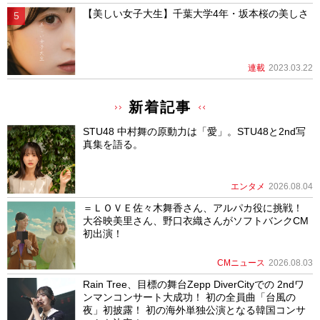
【美しい女子大生】千葉大学4年・坂本桜の美しさ
連載
2023.03.22
新着記事
STU48 中村舞の原動力は「愛」。STU48と2nd写
真集を語る。
エンタメ
2026.08.04
＝ＬＯＶＥ佐々木舞香さん、アルパカ役に挑戦！
大谷映美里さん、野口衣織さんがソフトバンクCM
初出演！
CMニュース
2026.08.03
Rain Tree、目標の舞台Zepp DiverCityでの 2ndワ
ンマンコンサート大成功！ 初の全員曲「台風の
夜」初披露！ 初の海外単独公演となる韓国コンサ