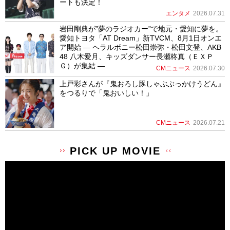
ートも決定！
エンタメ
2026.07.31
岩田剛典が”夢のラジオカー”で地元・愛知に夢を。
愛知トヨタ「AT Dream」新TVCM、8月1日オンエ
ア開始 ― ヘラルボニー松田崇弥・松田文登、AKB
48 八木愛月、キッズダンサー長瀬柊真（ＥＸＰ
Ｇ）が集結 ―
CMニュース
2026.07.30
上戸彩さんが『鬼おろし豚しゃぶぶっかけうどん』
をつるりで「鬼おいしい！」
CMニュース
2026.07.21
PICK UP MOVIE