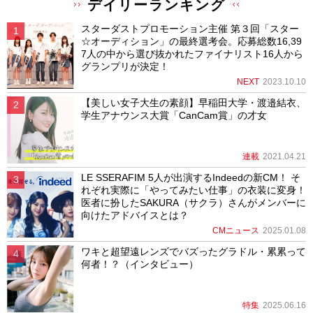
デイリーランキング
スターダストプロモーション主催 第３回「スター
☆オーディション」の最終選考会。応募総数16,39
7人の中から選び抜かれたファイナリスト16人から
グランプリが決定！
NEXT
2023.10.10
【美しい女子大生の素顔】早稲田大学・渡邉結衣、
学生アナウンス大賞「CanCam賞」の才女
連載
2021.04.21
LE SSERAFIM 5人が出演するIndeedの新CM！ そ
れぞれ実際に「やってみたい仕事」の衣装に変身！
医者に扮したSAKURA（サクラ）さんがメンバーに
向けたアドバイスとは？
CMニュース
2025.01.08
ワキと超望遠レンズでバズったグラドル・累累って
何者！？（インタビュー）
特集
2025.06.16