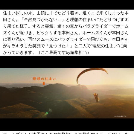
住まい探しの末、山頂にまでたどり着き、遠くまで来てしまった本
田さん。「全然見つからない…」と理想の住まいにたどりつけず困
り果てた様子。すると突然、遠くの空からパラグライダーでホーム
ズくんが近づき、ビックリする本田さん。ホームズくんが本田さん
に寄り添い、再びスムーズにパラグライダーで飛び立ち、本田さん
がキラキラした笑顔で「見つけた！」と二人で“理想の住まい”に向
かっていきます。（ここ最高ですby編集担当）