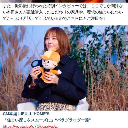
また、撮影後に行われた特別インタビューでは、ここでしか聞けな
い本田さんが最近購入したこだわりの家具や、理想の住まいについ
てたっぷりと話してくれているのでこちらにもご注目を！
CM本編 LIFULL HOME’S
「住まい探しをスムーズに」“パラグライダー篇”
https://youtu.be/o7OkkqaFqAc