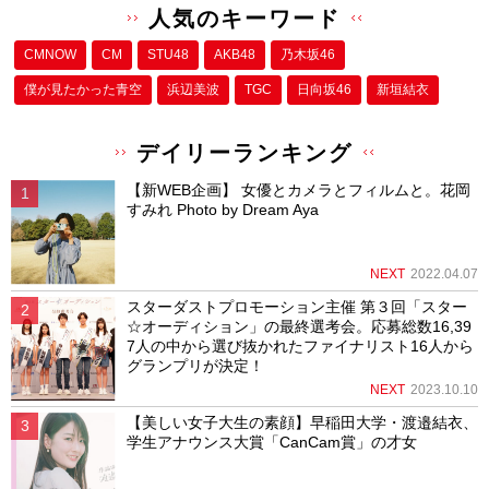
人気のキーワード
CMNOW
CM
STU48
AKB48
乃木坂46
僕が⾒たかった⻘空
浜辺美波
TGC
日向坂46
新垣結衣
デイリーランキング
【新WEB企画】 女優とカメラとフィルムと。花岡
すみれ Photo by Dream Aya
NEXT
2022.04.07
スターダストプロモーション主催 第３回「スター
☆オーディション」の最終選考会。応募総数16,39
7人の中から選び抜かれたファイナリスト16人から
グランプリが決定！
NEXT
2023.10.10
【美しい女子大生の素顔】早稲田大学・渡邉結衣、
学生アナウンス大賞「CanCam賞」の才女