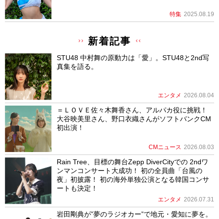
特集
2025.08.19
新着記事
STU48 中村舞の原動力は「愛」。STU48と2nd写
真集を語る。
エンタメ
2026.08.04
＝ＬＯＶＥ佐々木舞香さん、アルパカ役に挑戦！
大谷映美里さん、野口衣織さんがソフトバンクCM
初出演！
CMニュース
2026.08.03
Rain Tree、目標の舞台Zepp DiverCityでの 2ndワ
ンマンコンサート大成功！ 初の全員曲「台風の
夜」初披露！ 初の海外単独公演となる韓国コンサ
ートも決定！
エンタメ
2026.07.31
岩田剛典が”夢のラジオカー”で地元・愛知に夢を。