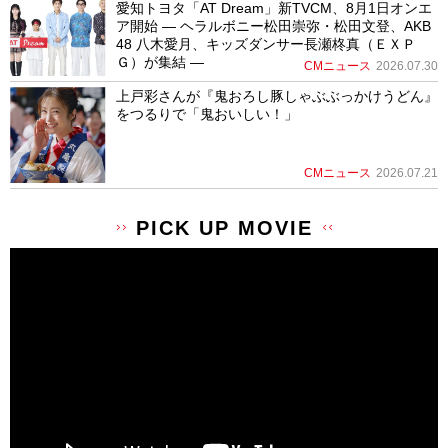
愛知トヨタ「AT Dream」新TVCM、8月1日オンエ
ア開始 ― ヘラルボニー松田崇弥・松田文登、AKB
48 八木愛月、キッズダンサー長瀬柊真（ＥＸＰ
Ｇ）が集結 ―
CMニュース
2026.07.30
上戸彩さんが『鬼おろし豚しゃぶぶっかけうどん』
をつるりで「鬼おいしい！」
CMニュース
2026.07.21
PICK UP MOVIE