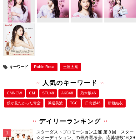
er
e
e
b
st
o
o
k
キーワード
Rubin Rosa
土屋太鳳
人気のキーワード
CMNOW
CM
STU48
AKB48
乃木坂46
僕が⾒たかった⻘空
浜辺美波
TGC
日向坂46
新垣結衣
デイリーランキング
スターダストプロモーション主催 第３回「スター
☆オーディション」の最終選考会。応募総数16,39