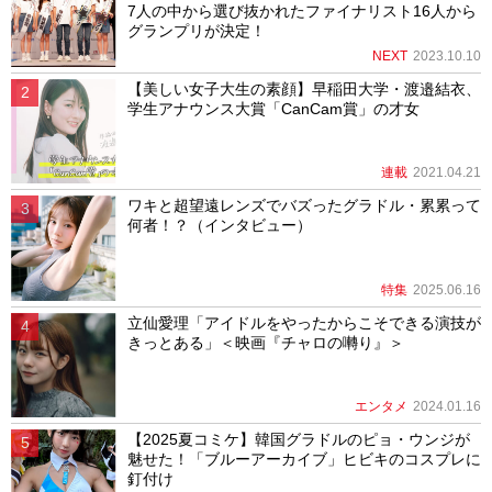
7人の中から選び抜かれたファイナリスト16人から
グランプリが決定！
NEXT
2023.10.10
【美しい女子大生の素顔】早稲田大学・渡邉結衣、
学生アナウンス大賞「CanCam賞」の才女
連載
2021.04.21
ワキと超望遠レンズでバズったグラドル・累累って
何者！？（インタビュー）
特集
2025.06.16
立仙愛理「アイドルをやったからこそできる演技が
きっとある」＜映画『チャロの囀り』＞
エンタメ
2024.01.16
【2025夏コミケ】韓国グラドルのピョ・ウンジが
魅せた！「ブルーアーカイブ」ヒビキのコスプレに
釘付け