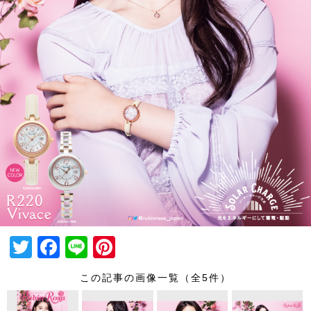
T
F
Li
Pi
wi
a
n
nt
この記事の画像一覧（全5件）
tt
c
e
er