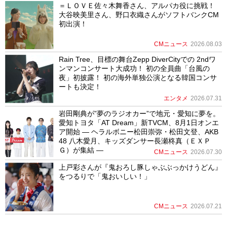
＝ＬＯＶＥ佐々木舞香さん、アルパカ役に挑戦！
大谷映美里さん、野口衣織さんがソフトバンクCM
初出演！
CMニュース
2026.08.03
Rain Tree、目標の舞台Zepp DiverCityでの 2ndワ
ンマンコンサート大成功！ 初の全員曲「台風の
夜」初披露！ 初の海外単独公演となる韓国コンサ
ートも決定！
エンタメ
2026.07.31
岩田剛典が”夢のラジオカー”で地元・愛知に夢を。
愛知トヨタ「AT Dream」新TVCM、8月1日オンエ
ア開始 ― ヘラルボニー松田崇弥・松田文登、AKB
48 八木愛月、キッズダンサー長瀬柊真（ＥＸＰ
Ｇ）が集結 ―
CMニュース
2026.07.30
上戸彩さんが『鬼おろし豚しゃぶぶっかけうどん』
をつるりで「鬼おいしい！」
CMニュース
2026.07.21