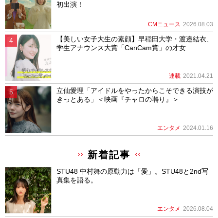
初出演！
CMニュース
2026.08.03
【美しい女子大生の素顔】早稲田大学・渡邉結衣、
学生アナウンス大賞「CanCam賞」の才女
連載
2021.04.21
立仙愛理「アイドルをやったからこそできる演技が
きっとある」＜映画『チャロの囀り』＞
エンタメ
2024.01.16
新着記事
STU48 中村舞の原動力は「愛」。STU48と2nd写
真集を語る。
エンタメ
2026.08.04