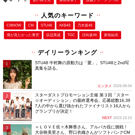
キーワード
あいみょん
多部未華子
淡麗グリーンラベル
人気のキーワード
CMNOW
CM
STU48
AKB48
乃木坂46
僕が⾒たかった⻘空
浜辺美波
TGC
日向坂46
新垣結衣
デイリーランキング
STU48 中村舞の原動力は「愛」。STU48と2nd写
真集を語る。
エンタメ
2026.08.04
スターダストプロモーション主催 第３回「スター
☆オーディション」の最終選考会。応募総数16,39
7人の中から選び抜かれたファイナリスト16人から
グランプリが決定！
NEXT
2023.10.10
＝ＬＯＶＥ佐々木舞香さん、アルパカ役に挑戦！
大谷映美里さん、野口衣織さんがソフトバンクCM