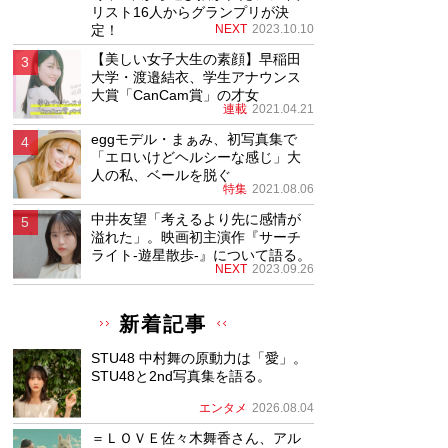
リスト16人からグランプリが決
定！
NEXT
2023.10.10
【美しい女子大生の素顔】早稲田
大学・渡邉結衣、学生アナウンス
大賞「CanCam賞」の才女
連載
2021.04.21
eggモデル・まぁみ、初写真集で
「エロいけどヘルシーな感じ」大
人の私、ベールを脱ぐ
特集
2021.08.06
中井友望「考えるより先に感情が
溢れた」。映画初主演作『サーチ
ライト-遊星散歩-』について語る。
NEXT
2023.09.26
新着記事
STU48 中村舞の原動力は「愛」。
STU48と2nd写真集を語る。
エンタメ
2026.08.04
＝ＬＯＶＥ佐々木舞香さん、アル