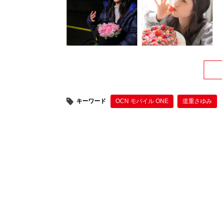
キーワード
OCN モバイル ONE
道重さゆみ