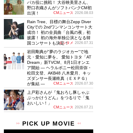
パカ役に挑戦！ 大谷映美里さん、
野口衣織さんがソフトバンクCM初
出演！
CMニュース
2026.08.03
Rain Tree、目標の舞台Zepp Diver
Cityでの 2ndワンマンコンサート大
成功！ 初の全員曲「台風の夜」初
披露！ 初の海外単独公演となる韓
国コンサートも決定！
エンタメ
2026.07.31
岩田剛典が”夢のラジオカー”で地
元・愛知に夢を。 愛知トヨタ「AT
Dream」新TVCM、8月1日オンエ
ア開始 ― ヘラルボニー松田崇弥・
松田文登、AKB48 八木愛月、キッ
ズダンサー長瀬柊真（ＥＸＰＧ）
が集結 ―
CMニュース
2026.07.30
上戸彩さんが『鬼おろし豚しゃぶ
ぶっかけうどん』をつるりで「鬼
おいしい！」
CMニュース
2026.07.21
PICK UP MOVIE