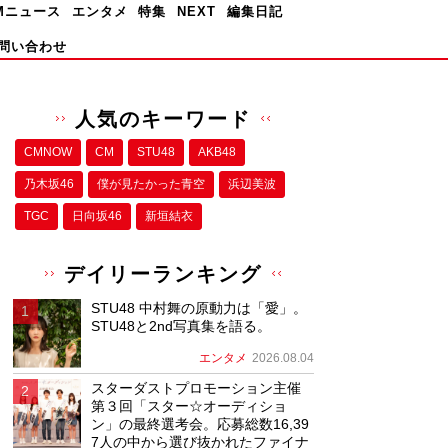
Mニュース
エンタメ
特集
NEXT
編集日記
問い合わせ
人気のキーワード
CMNOW
CM
STU48
AKB48
乃木坂46
僕が⾒たかった⻘空
浜辺美波
TGC
日向坂46
新垣結衣
デイリーランキング
STU48 中村舞の原動力は「愛」。
STU48と2nd写真集を語る。
エンタメ
2026.08.04
スターダストプロモーション主催
第３回「スター☆オーディショ
ン」の最終選考会。応募総数16,39
7人の中から選び抜かれたファイナ