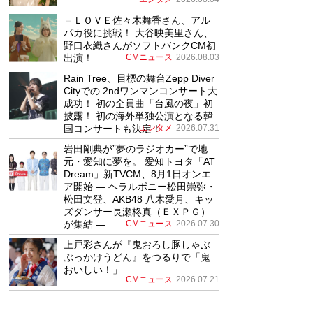
＝ＬＯＶＥ佐々木舞香さん、アル
パカ役に挑戦！ 大谷映美里さん、
野口衣織さんがソフトバンクCM初
出演！
CMニュース
2026.08.03
Rain Tree、目標の舞台Zepp Diver
Cityでの 2ndワンマンコンサート大
成功！ 初の全員曲「台風の夜」初
披露！ 初の海外単独公演となる韓
国コンサートも決定！
エンタメ
2026.07.31
岩田剛典が”夢のラジオカー”で地
元・愛知に夢を。 愛知トヨタ「AT
Dream」新TVCM、8月1日オンエ
ア開始 ― ヘラルボニー松田崇弥・
松田文登、AKB48 八木愛月、キッ
ズダンサー長瀬柊真（ＥＸＰＧ）
が集結 ―
CMニュース
2026.07.30
上戸彩さんが『鬼おろし豚しゃぶ
ぶっかけうどん』をつるりで「鬼
おいしい！」
CMニュース
2026.07.21