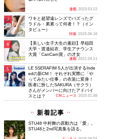
連載
2023.03.22
ワキと超望遠レンズでバズったグ
ラドル・累累って何者！？（イン
タビュー）
特集
2025.06.16
【美しい女子大生の素顔】早稲田
大学・渡邉結衣、学生アナウンス
大賞「CanCam賞」の才女
連載
2021.04.21
LE SSERAFIM 5人が出演するInde
edの新CM！ それぞれ実際に「や
ってみたい仕事」の衣装に変身！
医者に扮したSAKURA（サクラ）
さんがメンバーに向けたアドバイ
スとは？
CMニュース
2025.01.08
新着記事
STU48 中村舞の原動力は「愛」。
STU48と2nd写真集を語る。
エンタメ
2026.08.04