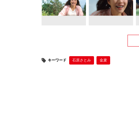
キーワード
石原さとみ
金麦