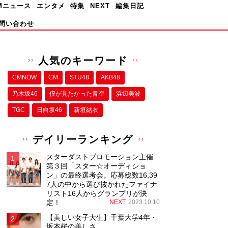
Mニュース
エンタメ
特集
NEXT
編集日記
問い合わせ
人気のキーワード
CMNOW
CM
STU48
AKB48
乃木坂46
僕が⾒たかった⻘空
浜辺美波
TGC
日向坂46
新垣結衣
デイリーランキング
スターダストプロモーション主催
第３回「スター☆オーディショ
ン」の最終選考会。応募総数16,39
7人の中から選び抜かれたファイナ
リスト16人からグランプリが決
定！
NEXT
2023.10.10
【美しい女子大生】千葉大学4年・
坂本桜の美しさ