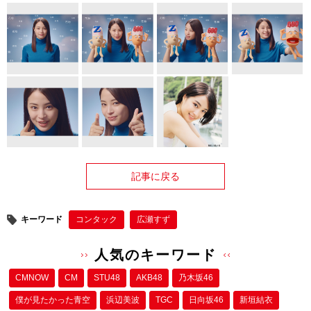
記事に戻る
キーワード
コンタック
広瀬すず
人気のキーワード
CMNOW
CM
STU48
AKB48
乃木坂46
僕が⾒たかった⻘空
浜辺美波
TGC
日向坂46
新垣結衣