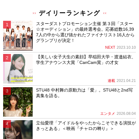
デイリーランキング
スターダストプロモーション主催 第３回「スター
☆オーディション」の最終選考会。応募総数16,39
7人の中から選び抜かれたファイナリスト16人から
グランプリが決定！
NEXT
2023.10.10
【美しい女子大生の素顔】早稲田大学・渡邉結衣、
学生アナウンス大賞「CanCam賞」の才女
連載
2021.04.21
STU48 中村舞の原動力は「愛」。STU48と2nd写
真集を語る。
エンタメ
2026.08.04
立仙愛理「アイドルをやったからこそできる演技が
きっとある」＜映画『チャロの囀り』＞