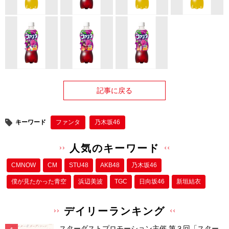
記事に戻る
キーワード
ファンタ
乃木坂46
人気のキーワード
CMNOW
CM
STU48
AKB48
乃木坂46
僕が⾒たかった⻘空
浜辺美波
TGC
日向坂46
新垣結衣
デイリーランキング
スターダストプロモーション主催 第３回「スター