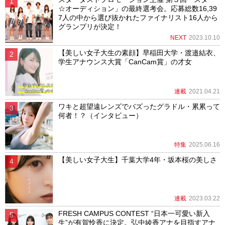
☆オーディション」の最終選考会。応募総数16,39
7人の中から選び抜かれたファイナリスト16人から
グランプリが決定！
NEXT
2023.10.10
【美しい女子大生の素顔】早稲田大学・渡邉結衣、
学生アナウンス大賞「CanCam賞」の才女
連載
2021.04.21
ワキと超望遠レンズでバズったグラドル・累累って
何者！？（インタビュー）
特集
2025.06.16
【美しい女子大生】千葉大学4年・坂本桜の美しさ
連載
2023.03.22
FRESH CAMPUS CONTEST “日本一可愛い新入
生”が有賀怜香に決定。弘中綾香アナを目指すアナ