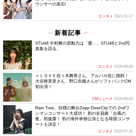
ウンサーの原石!
エンタメ
2021.11.17
新着記事
STU48 中村舞の原動力は「愛」。STU48と2nd写
真集を語る。
エンタメ
2026.08.04
＝ＬＯＶＥ佐々木舞香さん、アルパカ役に挑戦！
大谷映美里さん、野口衣織さんがソフトバンクCM
初出演！
CMニュース
2026.08.03
Rain Tree、目標の舞台Zepp DiverCityでの 2ndワ
ンマンコンサート大成功！ 初の全員曲「台風の
夜」初披露！ 初の海外単独公演となる韓国コンサ
ートも決定！
エンタメ
2026.07.31