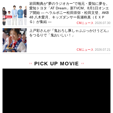
岩田剛典が”夢のラジオカー”で地元・愛知に夢を。
愛知トヨタ「AT Dream」新TVCM、8月1日オンエ
ア開始 ― ヘラルボニー松田崇弥・松田文登、AKB
48 八木愛月、キッズダンサー長瀬柊真（ＥＸＰ
Ｇ）が集結 ―
CMニュース
2026.07.30
上戸彩さんが『鬼おろし豚しゃぶぶっかけうどん』
をつるりで「鬼おいしい！」
CMニュース
2026.07.21
PICK UP MOVIE