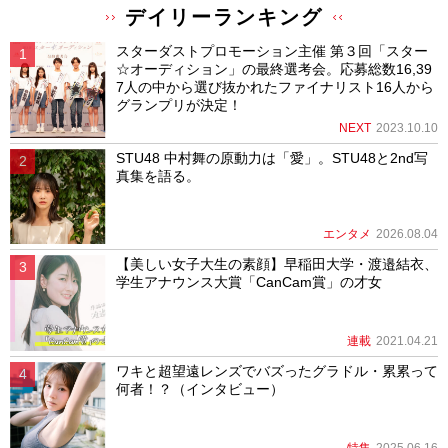
デイリーランキング
スターダストプロモーション主催 第３回「スター
☆オーディション」の最終選考会。応募総数16,39
7人の中から選び抜かれたファイナリスト16人から
グランプリが決定！
NEXT
2023.10.10
STU48 中村舞の原動力は「愛」。STU48と2nd写
真集を語る。
エンタメ
2026.08.04
【美しい女子大生の素顔】早稲田大学・渡邉結衣、
学生アナウンス大賞「CanCam賞」の才女
連載
2021.04.21
ワキと超望遠レンズでバズったグラドル・累累って
何者！？（インタビュー）
特集
2025.06.16