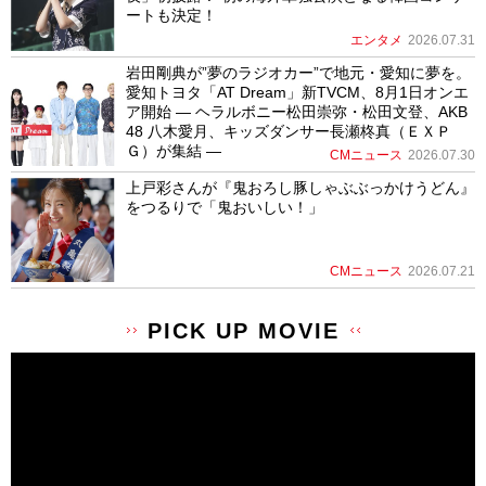
ートも決定！
エンタメ
2026.07.31
岩田剛典が”夢のラジオカー”で地元・愛知に夢を。
愛知トヨタ「AT Dream」新TVCM、8月1日オンエ
ア開始 ― ヘラルボニー松田崇弥・松田文登、AKB
48 八木愛月、キッズダンサー長瀬柊真（ＥＸＰ
Ｇ）が集結 ―
CMニュース
2026.07.30
上戸彩さんが『鬼おろし豚しゃぶぶっかけうどん』
をつるりで「鬼おいしい！」
CMニュース
2026.07.21
PICK UP MOVIE