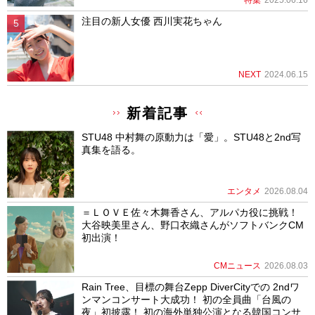
注目の新人女優 西川実花ちゃん
NEXT
2024.06.15
新着記事
STU48 中村舞の原動力は「愛」。STU48と2nd写
真集を語る。
エンタメ
2026.08.04
＝ＬＯＶＥ佐々木舞香さん、アルパカ役に挑戦！
大谷映美里さん、野口衣織さんがソフトバンクCM
初出演！
CMニュース
2026.08.03
Rain Tree、目標の舞台Zepp DiverCityでの 2ndワ
ンマンコンサート大成功！ 初の全員曲「台風の
夜」初披露！ 初の海外単独公演となる韓国コンサ