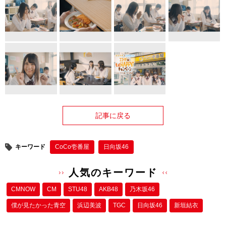
記事に戻る
キーワード
CoCo壱番屋
日向坂46
人気のキーワード
CMNOW
CM
STU48
AKB48
乃木坂46
僕が⾒たかった⻘空
浜辺美波
TGC
日向坂46
新垣結衣