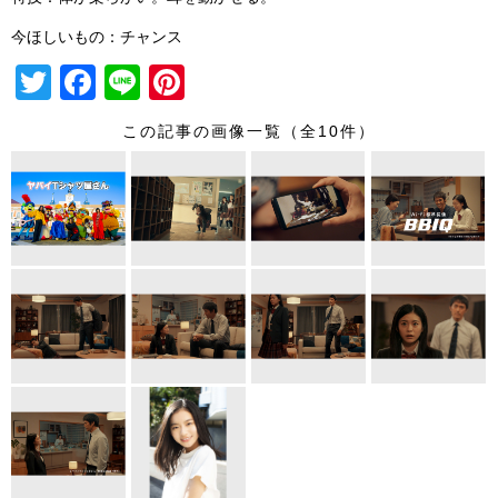
今ほしいもの：チャンス
T
F
Li
Pi
wi
a
n
nt
この記事の画像一覧（全10件）
tt
c
e
er
er
e
e
b
st
o
o
k