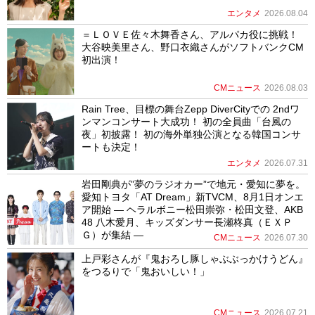
エンタメ
2026.08.04
＝ＬＯＶＥ佐々木舞香さん、アルパカ役に挑戦！
大谷映美里さん、野口衣織さんがソフトバンクCM
初出演！
CMニュース
2026.08.03
Rain Tree、目標の舞台Zepp DiverCityでの 2ndワ
ンマンコンサート大成功！ 初の全員曲「台風の
夜」初披露！ 初の海外単独公演となる韓国コンサ
ートも決定！
エンタメ
2026.07.31
岩田剛典が”夢のラジオカー”で地元・愛知に夢を。
愛知トヨタ「AT Dream」新TVCM、8月1日オンエ
ア開始 ― ヘラルボニー松田崇弥・松田文登、AKB
48 八木愛月、キッズダンサー長瀬柊真（ＥＸＰ
Ｇ）が集結 ―
CMニュース
2026.07.30
上戸彩さんが『鬼おろし豚しゃぶぶっかけうどん』
をつるりで「鬼おいしい！」
CMニュース
2026.07.21