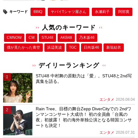
キーワード
BBIQ
ヤバイTシャツ屋さん
永瀬莉子
阿部寛
人気のキーワード
CMNOW
CM
STU48
AKB48
乃木坂46
僕が⾒たかった⻘空
浜辺美波
TGC
日向坂46
新垣結衣
デイリーランキング
STU48 中村舞の原動力は「愛」。STU48と2nd写
真集を語る。
エンタメ
2026.08.04
Rain Tree、目標の舞台Zepp DiverCityでの 2ndワ
ンマンコンサート大成功！ 初の全員曲「台風の
夜」初披露！ 初の海外単独公演となる韓国コンサ
ートも決定！
エンタメ
2026.07.31