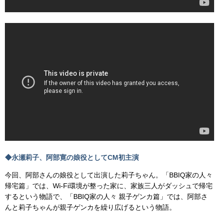
◆永瀬莉子、阿部寛の娘役としてCM初主演
今回、阿部さんの娘役として出演した莉子ちゃん。「BBIQ家の人々
帰宅篇」では、Wi-Fi環境が整った家に、家族三人がダッシュで帰宅
するという物語で、「BBIQ家の人々 親子ゲンカ篇」では、阿部さ
んと莉子ちゃんが親子ゲンカを繰り広げるという物語。