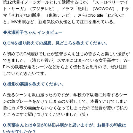
第12代目イメージガールとして活躍するほか、「ストロベリーナイ
ト・サーガ」（フジテレビ）、ドラマ「絶叫」（WOWOW）、ドラ
マ「それぞれの断崖」（東海テレビ」、さらにNo title「ねがいご
と」MV出演など、新進気鋭の女優として注目を集めている。
◆永瀬莉子ちゃん インタビュー
Q.CMを撮り終えての感想、見どころを教えてください。
A.初めてのCM撮影でしたが監督さんをはじめ皆さんと楽しい撮影が
できました。（演じた役が）スマホにはまっている女子高生で、Wi-
Fiへの執着が走るシーンなどからよく伝わると思うので、ぜひ注目
していただきたいです。
Q.撮影の裏話を教えてください。
A.走るシーンを沢山撮ったのですが、学校の下駄箱に到着するシー
ンの急ブレーキをかけて止まるのが難しくて、本番でこけてしまい
急にカメラの画面からいなくなってしまったので監督が驚いて私の
ところにすぐ駆けつけてくださいました（笑）
Q.阿部さんとは今回がCM初共演かと思いますが、お相手の印象は
いかがでしたか？