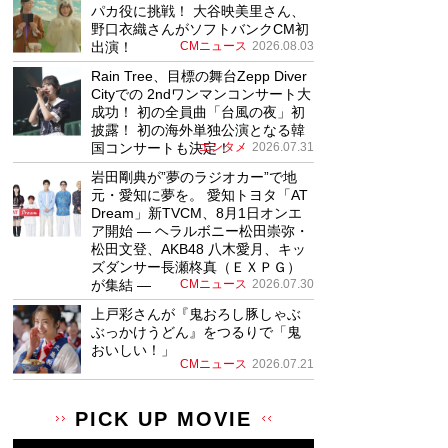
パカ役に挑戦！ 大谷映美里さん、
野口衣織さんがソフトバンクCM初
出演！
CMニュース
2026.08.03
Rain Tree、目標の舞台Zepp Diver
Cityでの 2ndワンマンコンサート大
成功！ 初の全員曲「台風の夜」初
披露！ 初の海外単独公演となる韓
国コンサートも決定！
エンタメ
2026.07.31
岩田剛典が”夢のラジオカー”で地
元・愛知に夢を。 愛知トヨタ「AT
Dream」新TVCM、8月1日オンエ
ア開始 ― ヘラルボニー松田崇弥・
松田文登、AKB48 八木愛月、キッ
ズダンサー長瀬柊真（ＥＸＰＧ）
が集結 ―
CMニュース
2026.07.30
上戸彩さんが『鬼おろし豚しゃぶ
ぶっかけうどん』をつるりで「鬼
おいしい！」
CMニュース
2026.07.21
PICK UP MOVIE