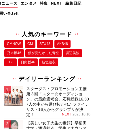
Mニュース
エンタメ
特集
NEXT
編集日記
問い合わせ
人気のキーワード
CMNOW
CM
STU48
AKB48
乃木坂46
僕が⾒たかった⻘空
浜辺美波
TGC
日向坂46
新垣結衣
デイリーランキング
スターダストプロモーション主催
第３回「スター☆オーディショ
ン」の最終選考会。応募総数16,39
7人の中から選び抜かれたファイナ
リスト16人からグランプリが決
定！
NEXT
2023.10.10
【美しい女子大生の素顔】早稲田
大学・渡邉結衣、学生アナウンス