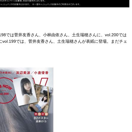
198では菅井友香さん、小林由依さん、土生瑞穂さんに、vol.200では
vol.199では、菅井友香さん、土生瑞穂さんが表紙に登場。まだチェ