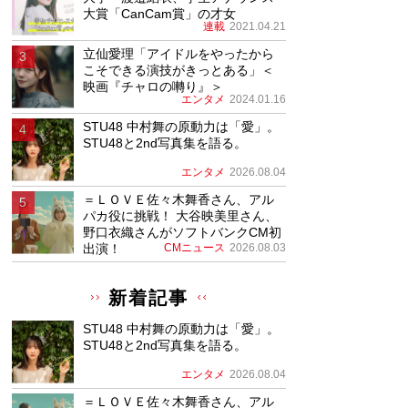
大賞「CanCam賞」の才女
連載
2021.04.21
立仙愛理「アイドルをやったから
こそできる演技がきっとある」＜
映画『チャロの囀り』＞
エンタメ
2024.01.16
STU48 中村舞の原動力は「愛」。
STU48と2nd写真集を語る。
エンタメ
2026.08.04
＝ＬＯＶＥ佐々木舞香さん、アル
パカ役に挑戦！ 大谷映美里さん、
野口衣織さんがソフトバンクCM初
出演！
CMニュース
2026.08.03
新着記事
STU48 中村舞の原動力は「愛」。
STU48と2nd写真集を語る。
エンタメ
2026.08.04
＝ＬＯＶＥ佐々木舞香さん、アル