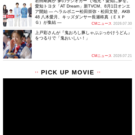
岩田剛典が”夢のラジオカー”で地元・愛知に夢を。
愛知トヨタ「AT Dream」新TVCM、8月1日オンエ
ア開始 ― ヘラルボニー松田崇弥・松田文登、AKB
48 八木愛月、キッズダンサー長瀬柊真（ＥＸＰ
Ｇ）が集結 ―
CMニュース
2026.07.30
上戸彩さんが『鬼おろし豚しゃぶぶっかけうどん』
をつるりで「鬼おいしい！」
CMニュース
2026.07.21
PICK UP MOVIE