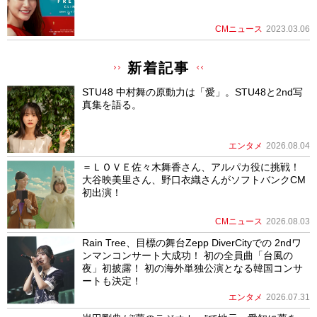
CMニュース
2023.03.06
新着記事
STU48 中村舞の原動力は「愛」。STU48と2nd写
真集を語る。
エンタメ
2026.08.04
＝ＬＯＶＥ佐々木舞香さん、アルパカ役に挑戦！
大谷映美里さん、野口衣織さんがソフトバンクCM
初出演！
CMニュース
2026.08.03
Rain Tree、目標の舞台Zepp DiverCityでの 2ndワ
ンマンコンサート大成功！ 初の全員曲「台風の
夜」初披露！ 初の海外単独公演となる韓国コンサ
ートも決定！
エンタメ
2026.07.31