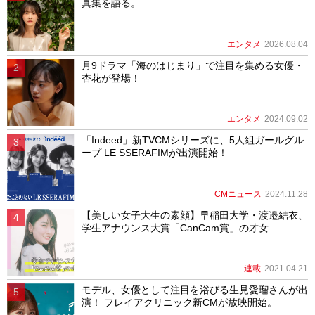
真集を語る。
エンタメ
2026.08.04
月9ドラマ「海のはじまり」で注目を集める女優・
杏花が登場！
エンタメ
2024.09.02
「Indeed」新TVCMシリーズに、5人組ガールグル
ープ LE SSERAFIMが出演開始！
CMニュース
2024.11.28
【美しい女子大生の素顔】早稲田大学・渡邉結衣、
学生アナウンス大賞「CanCam賞」の才女
連載
2021.04.21
モデル、女優として注目を浴びる生見愛瑠さんが出
演！ フレイアクリニック新CMが放映開始。