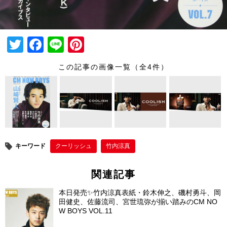
T
F
Li
Pi
wi
a
n
nt
この記事の画像一覧（全4件）
tt
c
e
er
er
e
e
b
st
o
o
キーワード
クーリッシュ
竹内涼真
k
関連記事
本日発売✨竹内涼真表紙・鈴木伸之、磯村勇斗、岡
田健史、佐藤流司、宮世琉弥が揃い踏みのCM NO
W BOYS VOL.11