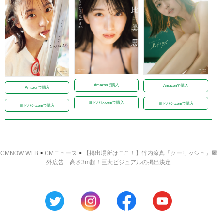
Amazonで購入
Amazonで購入
Amazonで購入
ヨドバシ.comで購入
ヨドバシ.comで購入
ヨドバシ.comで購入
CMNOW WEB
>
CMニュース
>
【掲出場所はここ！】竹内涼真「クーリッシュ」屋
外広告 高さ3m超！巨大ビジュアルの掲出決定