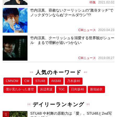
特集
2021.02.02
竹内涼真、容赦ないクーリッシュの“激冷タッチ”で
ノックダウンならぬ“クールダウン”!?
CMニュース
2020.04.23
竹内涼真、クーリッシュを溺愛する世界観がシュー
ル まるで理解が追いつかない
CMニュース
2019.08.27
人気のキーワード
CMNOW
CM
STU48
AKB48
乃木坂46
僕が⾒たかった⻘空
浜辺美波
TGC
日向坂46
新垣結衣
デイリーランキング
STU48 中村舞の原動力は「愛」。STU48と2nd写