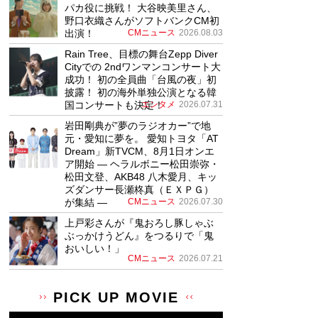
パカ役に挑戦！ 大谷映美里さん、
野口衣織さんがソフトバンクCM初
出演！
CMニュース
2026.08.03
Rain Tree、目標の舞台Zepp Diver
Cityでの 2ndワンマンコンサート大
成功！ 初の全員曲「台風の夜」初
披露！ 初の海外単独公演となる韓
国コンサートも決定！
エンタメ
2026.07.31
岩田剛典が”夢のラジオカー”で地
元・愛知に夢を。 愛知トヨタ「AT
Dream」新TVCM、8月1日オンエ
ア開始 ― ヘラルボニー松田崇弥・
松田文登、AKB48 八木愛月、キッ
ズダンサー長瀬柊真（ＥＸＰＧ）
が集結 ―
CMニュース
2026.07.30
上戸彩さんが『鬼おろし豚しゃぶ
ぶっかけうどん』をつるりで「鬼
おいしい！」
CMニュース
2026.07.21
PICK UP MOVIE