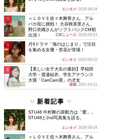
エンタメ
2026.08.04
＝ＬＯＶＥ佐々木舞香さん、アル
パカ役に挑戦！ 大谷映美里さん、
野口衣織さんがソフトバンクCM初
出演！
CMニュース
2026.08.03
月9ドラマ「海のはじまり」で注目
を集める女優・杏花が登場！
エンタメ
2024.09.02
【美しい女子大生の素顔】早稲田
大学・渡邉結衣、学生アナウンス
大賞「CanCam賞」の才女
連載
2021.04.21
新着記事
STU48 中村舞の原動力は「愛」。
STU48と2nd写真集を語る。
エンタメ
2026.08.04
＝ＬＯＶＥ佐々木舞香さん、アル