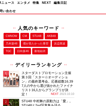
Mニュース
エンタメ
特集
NEXT
編集日記
問い合わせ
人気のキーワード
CMNOW
CM
STU48
AKB48
乃木坂46
僕が⾒たかった⻘空
浜辺美波
TGC
日向坂46
新垣結衣
デイリーランキング
スターダストプロモーション主催
第３回「スター☆オーディショ
ン」の最終選考会。応募総数16,39
7人の中から選び抜かれたファイナ
リスト16人からグランプリが決
定！
NEXT
2023.10.10
STU48 中村舞の原動力は「愛」。
STU48と2nd写真集を語る。