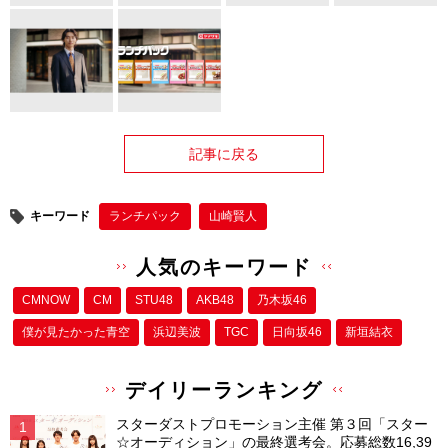
記事に戻る
キーワード
ランチパック
山崎賢人
人気のキーワード
CMNOW
CM
STU48
AKB48
乃木坂46
僕が⾒たかった⻘空
浜辺美波
TGC
日向坂46
新垣結衣
デイリーランキング
スターダストプロモーション主催 第３回「スター
☆オーディション」の最終選考会。応募総数16,39