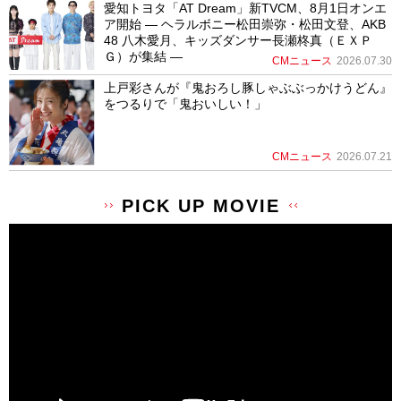
愛知トヨタ「AT Dream」新TVCM、8月1日オンエ
ア開始 ― ヘラルボニー松田崇弥・松田文登、AKB
48 八木愛月、キッズダンサー長瀬柊真（ＥＸＰ
Ｇ）が集結 ―
CMニュース
2026.07.30
上戸彩さんが『鬼おろし豚しゃぶぶっかけうどん』
をつるりで「鬼おいしい！」
CMニュース
2026.07.21
PICK UP MOVIE