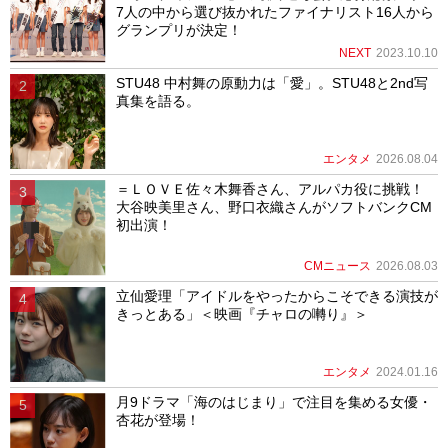
7人の中から選び抜かれたファイナリスト16人から
グランプリが決定！
NEXT
2023.10.10
STU48 中村舞の原動力は「愛」。STU48と2nd写
真集を語る。
エンタメ
2026.08.04
＝ＬＯＶＥ佐々木舞香さん、アルパカ役に挑戦！
大谷映美里さん、野口衣織さんがソフトバンクCM
初出演！
CMニュース
2026.08.03
立仙愛理「アイドルをやったからこそできる演技が
きっとある」＜映画『チャロの囀り』＞
エンタメ
2024.01.16
月9ドラマ「海のはじまり」で注目を集める女優・
杏花が登場！