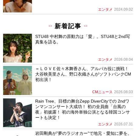
エンタメ
2024.09.02
新着記事
STU48 中村舞の原動力は「愛」。STU48と2nd写
真集を語る。
エンタメ
2026.08.04
＝ＬＯＶＥ佐々木舞香さん、アルパカ役に挑戦！
大谷映美里さん、野口衣織さんがソフトバンクCM
初出演！
CMニュース
2026.08.03
Rain Tree、目標の舞台Zepp DiverCityでの 2ndワ
ンマンコンサート大成功！ 初の全員曲「台風の
夜」初披露！ 初の海外単独公演となる韓国コンサ
ートも決定！
エンタメ
2026.07.31
岩田剛典が”夢のラジオカー”で地元・愛知に夢を。