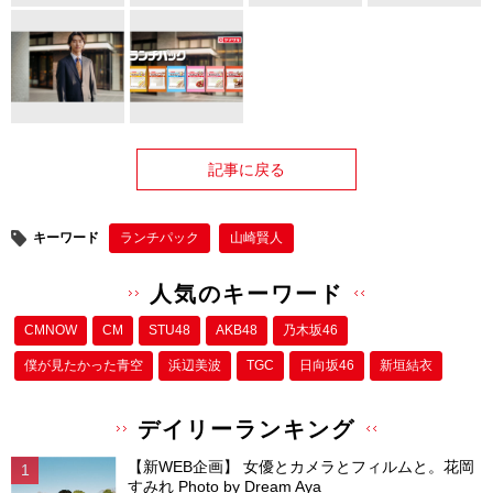
記事に戻る
キーワード
ランチパック
山崎賢人
人気のキーワード
CMNOW
CM
STU48
AKB48
乃木坂46
僕が⾒たかった⻘空
浜辺美波
TGC
日向坂46
新垣結衣
デイリーランキング
【新WEB企画】 女優とカメラとフィルムと。花岡
すみれ Photo by Dream Aya