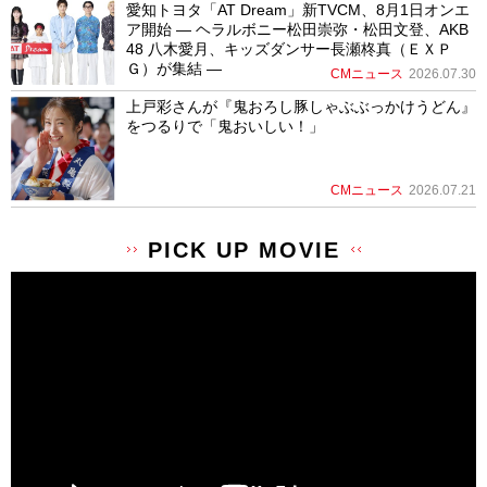
愛知トヨタ「AT Dream」新TVCM、8月1日オンエ
ア開始 ― ヘラルボニー松田崇弥・松田文登、AKB
48 八木愛月、キッズダンサー長瀬柊真（ＥＸＰ
Ｇ）が集結 ―
CMニュース
2026.07.30
上戸彩さんが『鬼おろし豚しゃぶぶっかけうどん』
をつるりで「鬼おいしい！」
CMニュース
2026.07.21
PICK UP MOVIE