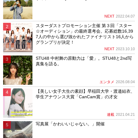
NEXT
2022.04.07
スターダストプロモーション主催 第３回「スター
☆オーディション」の最終選考会。応募総数16,39
7人の中から選び抜かれたファイナリスト16人から
グランプリが決定！
NEXT
2023.10.10
STU48 中村舞の原動力は「愛」。STU48と2nd写
真集を語る。
エンタメ
2026.08.04
【美しい女子大生の素顔】早稲田大学・渡邉結衣、
学生アナウンス大賞「CanCam賞」の才女
連載
2021.04.21
写真展「かわいいじゃない。」開催