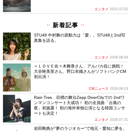
エンタメ
2021.07.02
新着記事
STU48 中村舞の原動力は「愛」。STU48と2nd写
真集を語る。
エンタメ
2026.08.04
＝ＬＯＶＥ佐々木舞香さん、アルパカ役に挑戦！
大谷映美里さん、野口衣織さんがソフトバンクCM
初出演！
CMニュース
2026.08.03
Rain Tree、目標の舞台Zepp DiverCityでの 2ndワ
ンマンコンサート大成功！ 初の全員曲「台風の
夜」初披露！ 初の海外単独公演となる韓国コンサ
ートも決定！
エンタメ
2026.07.31
岩田剛典が”夢のラジオカー”で地元・愛知に夢を。