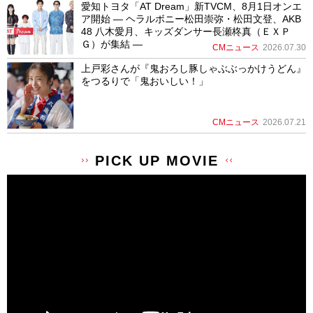
愛知トヨタ「AT Dream」新TVCM、8月1日オンエ
ア開始 ― ヘラルボニー松田崇弥・松田文登、AKB
48 八木愛月、キッズダンサー長瀬柊真（ＥＸＰ
Ｇ）が集結 ―
CMニュース
2026.07.30
上戸彩さんが『鬼おろし豚しゃぶぶっかけうどん』
をつるりで「鬼おいしい！」
CMニュース
2026.07.21
PICK UP MOVIE