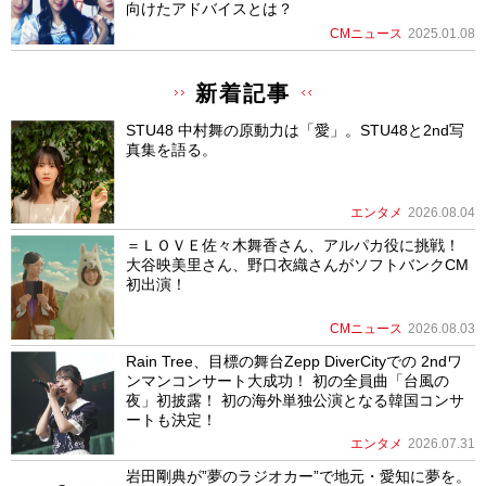
向けたアドバイスとは？
CMニュース
2025.01.08
新着記事
STU48 中村舞の原動力は「愛」。STU48と2nd写
真集を語る。
エンタメ
2026.08.04
＝ＬＯＶＥ佐々木舞香さん、アルパカ役に挑戦！
大谷映美里さん、野口衣織さんがソフトバンクCM
初出演！
CMニュース
2026.08.03
Rain Tree、目標の舞台Zepp DiverCityでの 2ndワ
ンマンコンサート大成功！ 初の全員曲「台風の
夜」初披露！ 初の海外単独公演となる韓国コンサ
ートも決定！
エンタメ
2026.07.31
岩田剛典が”夢のラジオカー”で地元・愛知に夢を。