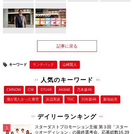
記事に戻る
キーワード
ランチパック
山崎賢人
人気のキーワード
CMNOW
CM
STU48
AKB48
乃木坂46
僕が⾒たかった⻘空
浜辺美波
TGC
日向坂46
新垣結衣
デイリーランキング
スターダストプロモーション主催 第３回「スター
☆オーディション」の最終選考会。応募総数16,39