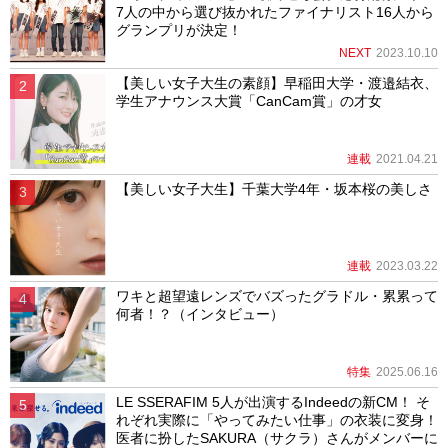
7人の中から選び抜かれたファイナリスト16人から
グランプリが決定！
NEXT
2023.10.10
【美しい女子大生の素顔】早稲田大学・渡邉結衣、
学生アナウンス大賞「CanCam賞」の才女
連載
2021.04.21
【美しい女子大生】千葉大学4年・坂本桜の美しさ
連載
2023.03.22
ワキと超望遠レンズでバズったグラドル・累累って
何者！？（インタビュー）
特集
2025.06.16
LE SSERAFIM 5人が出演するIndeedの新CM！ そ
れぞれ実際に「やってみたい仕事」の衣装に変身！
医者に扮したSAKURA（サクラ）さんがメンバーに