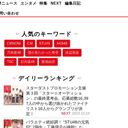
Mニュース
エンタメ
特集
NEXT
編集日記
問い合わせ
人気のキーワード
CMNOW
CM
STU48
AKB48
乃木坂46
僕が⾒たかった⻘空
浜辺美波
TGC
日向坂46
新垣結衣
デイリーランキング
スターダストプロモーション主催
第３回「スター☆オーディショ
ン」の最終選考会。応募総数16,39
7人の中から選び抜かれたファイナ
リスト16人からグランプリが決
定！
NEXT
2023.10.10
バラエティ絶好調！ “STU48の元気
印” 2期生・工藤理子が挑戦した