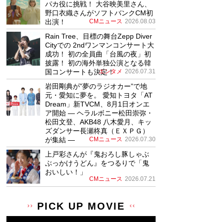
パカ役に挑戦！ 大谷映美里さん、
野口衣織さんがソフトバンクCM初
出演！
CMニュース
2026.08.03
Rain Tree、目標の舞台Zepp Diver
Cityでの 2ndワンマンコンサート大
成功！ 初の全員曲「台風の夜」初
披露！ 初の海外単独公演となる韓
国コンサートも決定！
エンタメ
2026.07.31
岩田剛典が”夢のラジオカー”で地
元・愛知に夢を。 愛知トヨタ「AT
Dream」新TVCM、8月1日オンエ
ア開始 ― ヘラルボニー松田崇弥・
松田文登、AKB48 八木愛月、キッ
ズダンサー長瀬柊真（ＥＸＰＧ）
が集結 ―
CMニュース
2026.07.30
上戸彩さんが『鬼おろし豚しゃぶ
ぶっかけうどん』をつるりで「鬼
おいしい！」
CMニュース
2026.07.21
PICK UP MOVIE