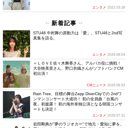
エンタメ
2022.03.28
新着記事
STU48 中村舞の原動力は「愛」。STU48と2nd写
真集を語る。
エンタメ
2026.08.04
＝ＬＯＶＥ佐々木舞香さん、アルパカ役に挑戦！
大谷映美里さん、野口衣織さんがソフトバンクCM
初出演！
CMニュース
2026.08.03
Rain Tree、目標の舞台Zepp DiverCityでの 2ndワ
ンマンコンサート大成功！ 初の全員曲「台風の
夜」初披露！ 初の海外単独公演となる韓国コンサ
ートも決定！
エンタメ
2026.07.31
岩田剛典が”夢のラジオカー”で地元・愛知に夢を。