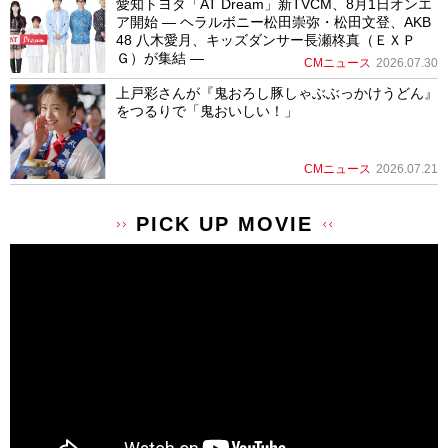
愛知トヨタ「AT Dream」新TVCM、8月1日オンエ
ア開始 ― ヘラルボニー松田崇弥・松田文登、AKB
48 八木愛月、キッズダンサー長瀬柊真（ＥＸＰ
Ｇ）が集結 ―
CMニュース
2026.07.30
上戸彩さんが『鬼おろし豚しゃぶぶっかけうどん』
をつるりで「鬼おいしい！」
CMニュース
2026.07.21
PICK UP MOVIE