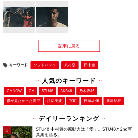
記事に戻る
キーワード
ソフトバンク
八村塁
田中圭
人気のキーワード
CMNOW
CM
STU48
AKB48
乃木坂46
僕が⾒たかった⻘空
浜辺美波
TGC
日向坂46
新垣結衣
デイリーランキング
STU48 中村舞の原動力は「愛」。STU48と2nd写
真集を語る。