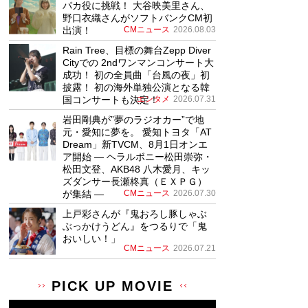
パカ役に挑戦！ 大谷映美里さん、
野口衣織さんがソフトバンクCM初
出演！
CMニュース
2026.08.03
Rain Tree、目標の舞台Zepp Diver
Cityでの 2ndワンマンコンサート大
成功！ 初の全員曲「台風の夜」初
披露！ 初の海外単独公演となる韓
国コンサートも決定！
エンタメ
2026.07.31
岩田剛典が”夢のラジオカー”で地
元・愛知に夢を。 愛知トヨタ「AT
Dream」新TVCM、8月1日オンエ
ア開始 ― ヘラルボニー松田崇弥・
松田文登、AKB48 八木愛月、キッ
ズダンサー長瀬柊真（ＥＸＰＧ）
が集結 ―
CMニュース
2026.07.30
上戸彩さんが『鬼おろし豚しゃぶ
ぶっかけうどん』をつるりで「鬼
おいしい！」
CMニュース
2026.07.21
PICK UP MOVIE