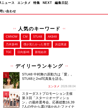
Mニュース
エンタメ
特集
NEXT
編集日記
問い合わせ
人気のキーワード
CMNOW
CM
STU48
AKB48
乃木坂46
僕が⾒たかった⻘空
浜辺美波
TGC
日向坂46
新垣結衣
デイリーランキング
STU48 中村舞の原動力は「愛」。
STU48と2nd写真集を語る。
エンタメ
2026.08.04
スターダストプロモーション主催
第３回「スター☆オーディショ
ン」の最終選考会。応募総数16,39
7人の中から選び抜かれたファイナ