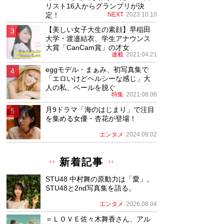
リスト16人からグランプリが決
定！
NEXT
2023.10.10
【美しい女子大生の素顔】早稲田
大学・渡邉結衣、学生アナウンス
大賞「CanCam賞」の才女
連載
2021.04.21
eggモデル・まぁみ、初写真集で
「エロいけどヘルシーな感じ」大
人の私、ベールを脱ぐ
特集
2021.08.06
月9ドラマ「海のはじまり」で注目
を集める女優・杏花が登場！
エンタメ
2024.09.02
新着記事
STU48 中村舞の原動力は「愛」。
STU48と2nd写真集を語る。
エンタメ
2026.08.04
＝ＬＯＶＥ佐々木舞香さん、アル