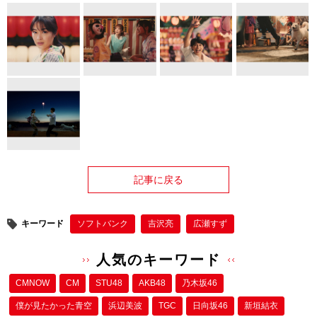
記事に戻る
キーワード
ソフトバンク
吉沢亮
広瀬すず
人気のキーワード
CMNOW
CM
STU48
AKB48
乃木坂46
僕が⾒たかった⻘空
浜辺美波
TGC
日向坂46
新垣結衣