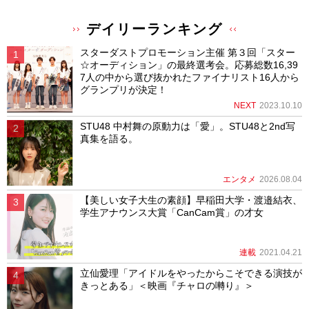
デイリーランキング
スターダストプロモーション主催 第３回「スター
☆オーディション」の最終選考会。応募総数16,39
7人の中から選び抜かれたファイナリスト16人から
グランプリが決定！
NEXT
2023.10.10
STU48 中村舞の原動力は「愛」。STU48と2nd写
真集を語る。
エンタメ
2026.08.04
【美しい女子大生の素顔】早稲田大学・渡邉結衣、
学生アナウンス大賞「CanCam賞」の才女
連載
2021.04.21
立仙愛理「アイドルをやったからこそできる演技が
きっとある」＜映画『チャロの囀り』＞