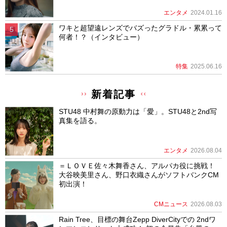
エンタメ
2024.01.16
ワキと超望遠レンズでバズったグラドル・累累って
何者！？（インタビュー）
特集
2025.06.16
新着記事
STU48 中村舞の原動力は「愛」。STU48と2nd写
真集を語る。
エンタメ
2026.08.04
＝ＬＯＶＥ佐々木舞香さん、アルパカ役に挑戦！
大谷映美里さん、野口衣織さんがソフトバンクCM
初出演！
CMニュース
2026.08.03
Rain Tree、目標の舞台Zepp DiverCityでの 2ndワ