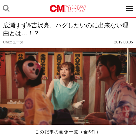
広瀬すず&吉沢亮、ハグしたいのに出来ない理
由とは…！？
CMニュース
2019.08.05
この記事の画像一覧（全5件）