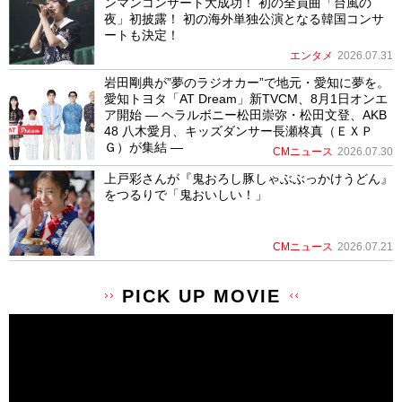
ンマンコンサート大成功！ 初の全員曲「台風の
夜」初披露！ 初の海外単独公演となる韓国コンサ
ートも決定！
エンタメ
2026.07.31
岩田剛典が”夢のラジオカー”で地元・愛知に夢を。
愛知トヨタ「AT Dream」新TVCM、8月1日オンエ
ア開始 ― ヘラルボニー松田崇弥・松田文登、AKB
48 八木愛月、キッズダンサー長瀬柊真（ＥＸＰ
Ｇ）が集結 ―
CMニュース
2026.07.30
上戸彩さんが『鬼おろし豚しゃぶぶっかけうどん』
をつるりで「鬼おいしい！」
CMニュース
2026.07.21
PICK UP MOVIE