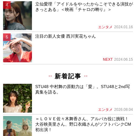
立仙愛理「アイドルをやったからこそできる演技が
きっとある」＜映画『チャロの囀り』＞
エンタメ
2024.01.16
注目の新人女優 西川実花ちゃん
NEXT
2024.06.15
新着記事
STU48 中村舞の原動力は「愛」。STU48と2nd写
真集を語る。
エンタメ
2026.08.04
＝ＬＯＶＥ佐々木舞香さん、アルパカ役に挑戦！
大谷映美里さん、野口衣織さんがソフトバンクCM
初出演！