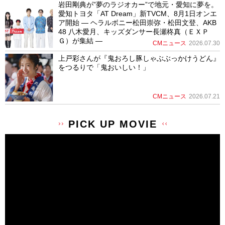
岩田剛典が”夢のラジオカー”で地元・愛知に夢を。
愛知トヨタ「AT Dream」新TVCM、8月1日オンエ
ア開始 ― ヘラルボニー松田崇弥・松田文登、AKB
48 八木愛月、キッズダンサー長瀬柊真（ＥＸＰ
Ｇ）が集結 ―
CMニュース
2026.07.30
上戸彩さんが『鬼おろし豚しゃぶぶっかけうどん』
をつるりで「鬼おいしい！」
CMニュース
2026.07.21
PICK UP MOVIE