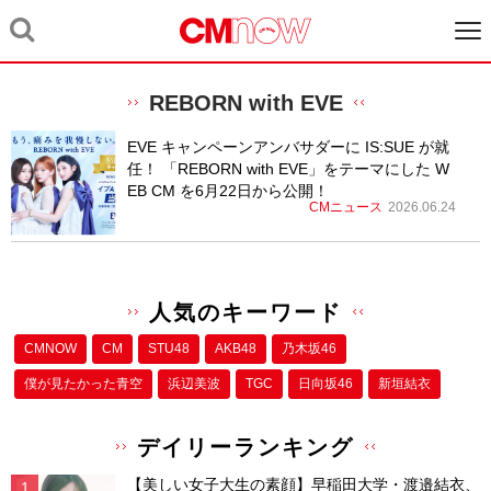
REBORN with EVE
EVE キャンペーンアンバサダーに IS:SUE が就
任！ 「REBORN with EVE」をテーマにした W
EB CM を6月22日から公開！
CMニュース
2026.06.24
人気のキーワード
CMNOW
CM
STU48
AKB48
乃木坂46
僕が⾒たかった⻘空
浜辺美波
TGC
日向坂46
新垣結衣
デイリーランキング
【美しい女子大生の素顔】早稲田大学・渡邉結衣、