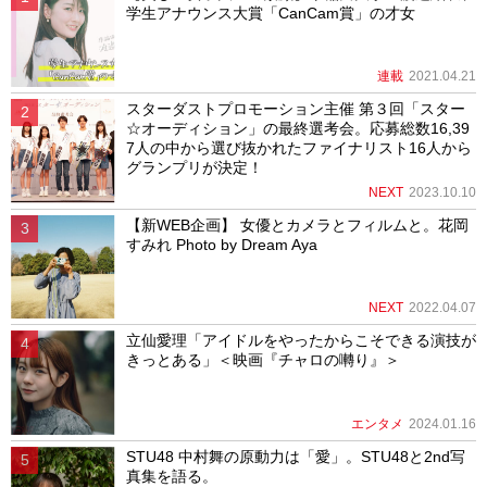
学生アナウンス大賞「CanCam賞」の才女
連載
2021.04.21
スターダストプロモーション主催 第３回「スター
☆オーディション」の最終選考会。応募総数16,39
7人の中から選び抜かれたファイナリスト16人から
グランプリが決定！
NEXT
2023.10.10
【新WEB企画】 女優とカメラとフィルムと。花岡
すみれ Photo by Dream Aya
NEXT
2022.04.07
立仙愛理「アイドルをやったからこそできる演技が
きっとある」＜映画『チャロの囀り』＞
エンタメ
2024.01.16
STU48 中村舞の原動力は「愛」。STU48と2nd写
真集を語る。