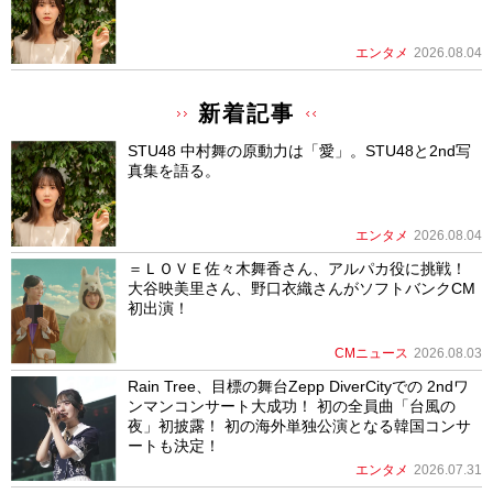
エンタメ
2026.08.04
新着記事
STU48 中村舞の原動力は「愛」。STU48と2nd写
真集を語る。
エンタメ
2026.08.04
＝ＬＯＶＥ佐々木舞香さん、アルパカ役に挑戦！
大谷映美里さん、野口衣織さんがソフトバンクCM
初出演！
CMニュース
2026.08.03
Rain Tree、目標の舞台Zepp DiverCityでの 2ndワ
ンマンコンサート大成功！ 初の全員曲「台風の
夜」初披露！ 初の海外単独公演となる韓国コンサ
ートも決定！
エンタメ
2026.07.31