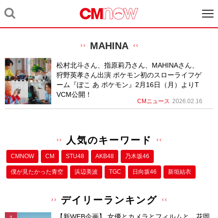
MAHINA
松村北斗さん、指原莉乃さん、MAHINAさん、
狩野英孝さん出演 ポケモン初のスローライフゲ
ーム『ぽこ あ ポケモン』2月16日（月）よりT
VCM公開！
CMニュース
2026.02.16
人気のキーワード
CMNOW
CM
STU48
AKB48
乃木坂46
僕が⾒たかった⻘空
浜辺美波
TGC
日向坂46
新垣結衣
デイリーランキング
【新WEB企画】 女優とカメラとフィルムと。花岡