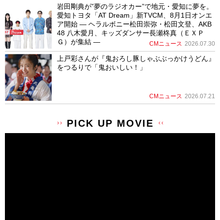
岩田剛典が”夢のラジオカー”で地元・愛知に夢を。
愛知トヨタ「AT Dream」新TVCM、8月1日オンエ
ア開始 ― ヘラルボニー松田崇弥・松田文登、AKB
48 八木愛月、キッズダンサー長瀬柊真（ＥＸＰ
Ｇ）が集結 ―
CMニュース
2026.07.30
上戸彩さんが『鬼おろし豚しゃぶぶっかけうどん』
をつるりで「鬼おいしい！」
CMニュース
2026.07.21
PICK UP MOVIE