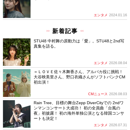
エンタメ
2024.01.16
新着記事
STU48 中村舞の原動力は「愛」。STU48と2nd写
真集を語る。
エンタメ
2026.08.04
＝ＬＯＶＥ佐々木舞香さん、アルパカ役に挑戦！
大谷映美里さん、野口衣織さんがソフトバンクCM
初出演！
CMニュース
2026.08.03
Rain Tree、目標の舞台Zepp DiverCityでの 2ndワ
ンマンコンサート大成功！ 初の全員曲「台風の
夜」初披露！ 初の海外単独公演となる韓国コンサ
ートも決定！
エンタメ
2026.07.31