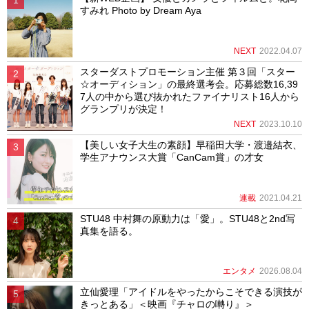
すみれ Photo by Dream Aya
NEXT
2022.04.07
スターダストプロモーション主催 第３回「スター
☆オーディション」の最終選考会。応募総数16,39
7人の中から選び抜かれたファイナリスト16人から
グランプリが決定！
NEXT
2023.10.10
【美しい女子大生の素顔】早稲田大学・渡邉結衣、
学生アナウンス大賞「CanCam賞」の才女
連載
2021.04.21
STU48 中村舞の原動力は「愛」。STU48と2nd写
真集を語る。
エンタメ
2026.08.04
立仙愛理「アイドルをやったからこそできる演技が
きっとある」＜映画『チャロの囀り』＞