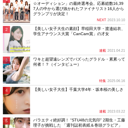
☆オーディション」の最終選考会。応募総数16,39
7人の中から選び抜かれたファイナリスト16人から
グランプリが決定！
NEXT
2023.10.10
【美しい女子大生の素顔】早稲田大学・渡邉結衣、
学生アナウンス大賞「CanCam賞」の才女
連載
2021.04.21
ワキと超望遠レンズでバズったグラドル・累累って
何者！？（インタビュー）
特集
2025.06.16
【美しい女子大生】千葉大学4年・坂本桜の美しさ
連載
2023.03.22
バラエティ絶好調！ “STU48の元気印” 2期生・工藤
理子が挑戦した 「週刊誌初表紙＆巻頭グラビア」