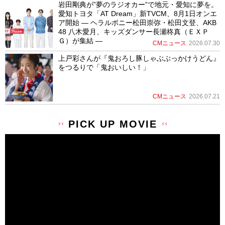
岩田剛典が”夢のラジオカー”で地元・愛知に夢を。
愛知トヨタ「AT Dream」新TVCM、8月1日オンエ
ア開始 ― ヘラルボニー松田崇弥・松田文登、AKB
48 八木愛月、キッズダンサー長瀬柊真（ＥＸＰ
Ｇ）が集結 ―
CMニュース
2026.07.30
上戸彩さんが『鬼おろし豚しゃぶぶっかけうどん』
をつるりで「鬼おいしい！」
CMニュース
2026.07.21
PICK UP MOVIE