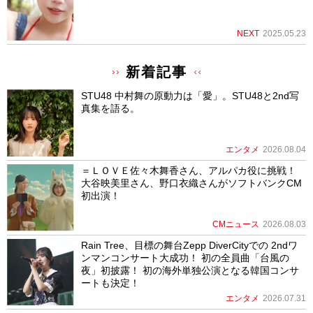
NEXT
2025.05.23
新着記事
STU48 中村舞の原動力は「愛」。STU48と2nd写
真集を語る。
エンタメ
2026.08.04
＝ＬＯＶＥ佐々木舞香さん、アルパカ役に挑戦！
大谷映美里さん、野口衣織さんがソフトバンクCM
初出演！
CMニュース
2026.08.03
Rain Tree、目標の舞台Zepp DiverCityでの 2ndワ
ンマンコンサート大成功！ 初の全員曲「台風の
夜」初披露！ 初の海外単独公演となる韓国コンサ
ートも決定！
エンタメ
2026.07.31