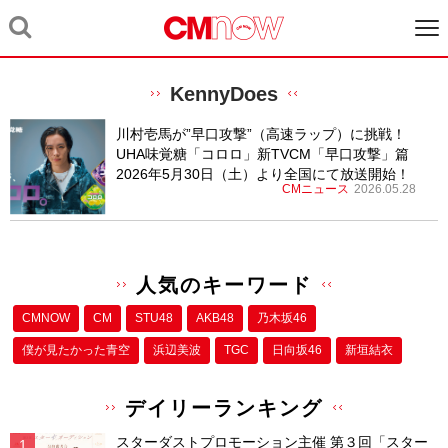
KennyDoes
川村壱馬が”早口攻撃”（高速ラップ）に挑戦！
UHA味覚糖「コロロ」新TVCM「早口攻撃」篇
2026年5月30日（土）より全国にて放送開始！
CMニュース
2026.05.28
人気のキーワード
CMNOW
CM
STU48
AKB48
乃木坂46
僕が⾒たかった⻘空
浜辺美波
TGC
日向坂46
新垣結衣
デイリーランキング
スターダストプロモーション主催 第３回「スター