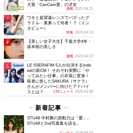
大賞「CanCam賞」の才女
連載
2021.04.21
ワキと超望遠レンズでバズったグ
ラドル・累累って何者！？（イン
タビュー）
特集
2025.06.16
【美しい女子大生】千葉大学4年・
坂本桜の美しさ
連載
2023.03.22
LE SSERAFIM 5人が出演するInde
edの新CM！ それぞれ実際に「や
ってみたい仕事」の衣装に変身！
医者に扮したSAKURA（サクラ）
さんがメンバーに向けたアドバイ
スとは？
CMニュース
2025.01.08
新着記事
STU48 中村舞の原動力は「愛」。
STU48と2nd写真集を語る。
エンタメ
2026.08.04