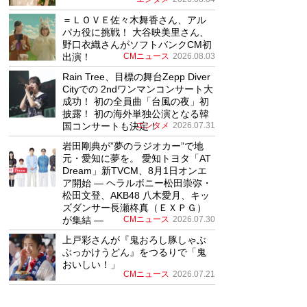
＝ＬＯＶＥ佐々木舞香さん、アル
パカ役に挑戦！ 大谷映美里さん、
野口衣織さんがソフトバンクCM初
出演！
CMニュース
2026.08.03
Rain Tree、目標の舞台Zepp Diver
Cityでの 2ndワンマンコンサート大
成功！ 初の全員曲「台風の夜」初
披露！ 初の海外単独公演となる韓
国コンサートも決定！
エンタメ
2026.07.31
岩田剛典が”夢のラジオカー”で地
元・愛知に夢を。 愛知トヨタ「AT
Dream」新TVCM、8月1日オンエ
ア開始 ― ヘラルボニー松田崇弥・
松田文登、AKB48 八木愛月、キッ
ズダンサー長瀬柊真（ＥＸＰＧ）
が集結 ―
CMニュース
2026.07.30
上戸彩さんが『鬼おろし豚しゃぶ
ぶっかけうどん』をつるりで「鬼
おいしい！」
CMニュース
2026.07.21