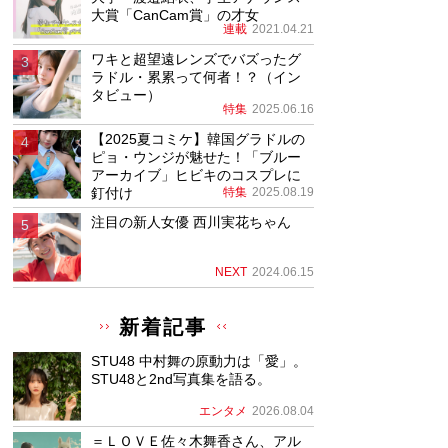
大賞「CanCam賞」の才女
連載
2021.04.21
ワキと超望遠レンズでバズったグ
ラドル・累累って何者！？（イン
タビュー）
特集
2025.06.16
【2025夏コミケ】韓国グラドルの
ピョ・ウンジが魅せた！「ブルー
アーカイブ」ヒビキのコスプレに
釘付け
特集
2025.08.19
注目の新人女優 西川実花ちゃん
NEXT
2024.06.15
新着記事
STU48 中村舞の原動力は「愛」。
STU48と2nd写真集を語る。
エンタメ
2026.08.04
＝ＬＯＶＥ佐々木舞香さん、アル