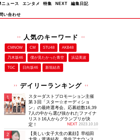
Mニュース
エンタメ
特集
NEXT
編集日記
問い合わせ
人気のキーワード
CMNOW
CM
STU48
AKB48
乃木坂46
僕が⾒たかった⻘空
浜辺美波
TGC
日向坂46
新垣結衣
デイリーランキング
スターダストプロモーション主催
第３回「スター☆オーディショ
ン」の最終選考会。応募総数16,39
7人の中から選び抜かれたファイナ
リスト16人からグランプリが決
定！
NEXT
2023.10.10
【美しい女子大生の素顔】早稲田
大学・渡邉結衣、学生アナウンス