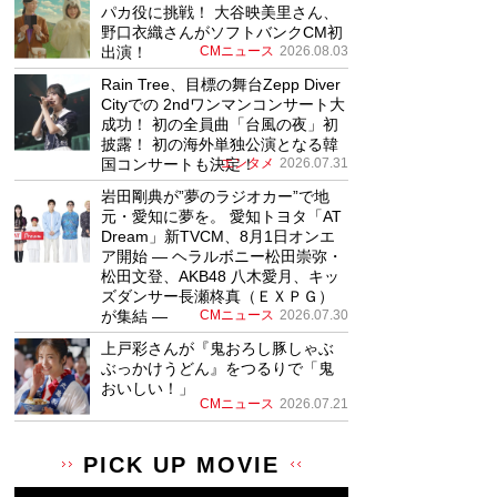
パカ役に挑戦！ 大谷映美里さん、
野口衣織さんがソフトバンクCM初
出演！
CMニュース
2026.08.03
Rain Tree、目標の舞台Zepp Diver
Cityでの 2ndワンマンコンサート大
成功！ 初の全員曲「台風の夜」初
披露！ 初の海外単独公演となる韓
国コンサートも決定！
エンタメ
2026.07.31
岩田剛典が”夢のラジオカー”で地
元・愛知に夢を。 愛知トヨタ「AT
Dream」新TVCM、8月1日オンエ
ア開始 ― ヘラルボニー松田崇弥・
松田文登、AKB48 八木愛月、キッ
ズダンサー長瀬柊真（ＥＸＰＧ）
が集結 ―
CMニュース
2026.07.30
上戸彩さんが『鬼おろし豚しゃぶ
ぶっかけうどん』をつるりで「鬼
おいしい！」
CMニュース
2026.07.21
PICK UP MOVIE