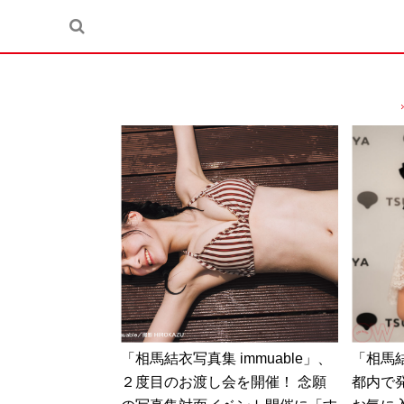
「相馬結衣写真集 immuable」、
「相馬結
２度目のお渡し会を開催！ 念願
都内で