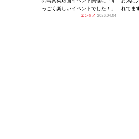
の写真集対面イベント開催に「す
お気に
っごく楽しいイベントでした！」
れてま
エンタメ
2026.04.04