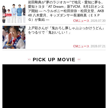
岩田剛典が”夢のラジオカー”で地元・愛知に夢を。
愛知トヨタ「AT Dream」新TVCM、8月1日オンエ
ア開始 ― ヘラルボニー松田崇弥・松田文登、AKB
48 八木愛月、キッズダンサー長瀬柊真（ＥＸＰ
Ｇ）が集結 ―
CMニュース
2026.07.30
上戸彩さんが『鬼おろし豚しゃぶぶっかけうどん』
をつるりで「鬼おいしい！」
CMニュース
2026.07.21
PICK UP MOVIE