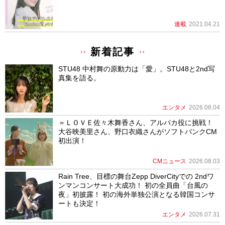
連載
2021.04.21
新着記事
STU48 中村舞の原動力は「愛」。STU48と2nd写
真集を語る。
エンタメ
2026.08.04
＝ＬＯＶＥ佐々木舞香さん、アルパカ役に挑戦！
大谷映美里さん、野口衣織さんがソフトバンクCM
初出演！
CMニュース
2026.08.03
Rain Tree、目標の舞台Zepp DiverCityでの 2ndワ
ンマンコンサート大成功！ 初の全員曲「台風の
夜」初披露！ 初の海外単独公演となる韓国コンサ
ートも決定！
エンタメ
2026.07.31