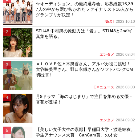
☆オーディション」の最終選考会。応募総数16,39
7人の中から選び抜かれたファイナリスト16人から
グランプリが決定！
NEXT
2023.10.10
STU48 中村舞の原動力は「愛」。STU48と2nd写
真集を語る。
エンタメ
2026.08.04
＝ＬＯＶＥ佐々木舞香さん、アルパカ役に挑戦！
大谷映美里さん、野口衣織さんがソフトバンクCM
初出演！
CMニュース
2026.08.03
月9ドラマ「海のはじまり」で注目を集める女優・
杏花が登場！
エンタメ
2024.09.02
【美しい女子大生の素顔】早稲田大学・渡邉結衣、
学生アナウンス大賞「CanCam賞」の才女