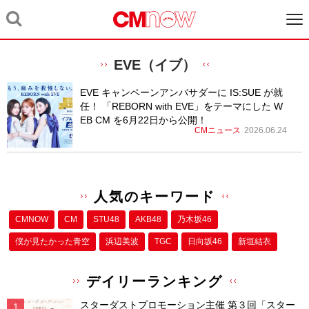
EVE（イブ）
EVE キャンペーンアンバサダーに IS:SUE が就
任！ 「REBORN with EVE」をテーマにした W
EB CM を6月22日から公開！
CMニュース
2026.06.24
人気のキーワード
CMNOW
CM
STU48
AKB48
乃木坂46
僕が⾒たかった⻘空
浜辺美波
TGC
日向坂46
新垣結衣
デイリーランキング
スターダストプロモーション主催 第３回「スター