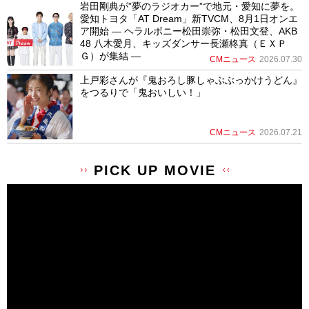
岩田剛典が”夢のラジオカー”で地元・愛知に夢を。
愛知トヨタ「AT Dream」新TVCM、8月1日オンエ
ア開始 ― ヘラルボニー松田崇弥・松田文登、AKB
48 八木愛月、キッズダンサー長瀬柊真（ＥＸＰ
Ｇ）が集結 ―
CMニュース
2026.07.30
上戸彩さんが『鬼おろし豚しゃぶぶっかけうどん』
をつるりで「鬼おいしい！」
CMニュース
2026.07.21
PICK UP MOVIE