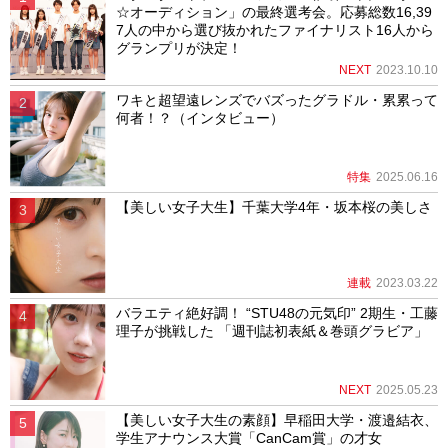
☆オーディション」の最終選考会。応募総数16,39
7人の中から選び抜かれたファイナリスト16人から
グランプリが決定！
NEXT
2023.10.10
ワキと超望遠レンズでバズったグラドル・累累って
何者！？（インタビュー）
特集
2025.06.16
【美しい女子大生】千葉大学4年・坂本桜の美しさ
連載
2023.03.22
バラエティ絶好調！ “STU48の元気印” 2期生・工藤
理子が挑戦した 「週刊誌初表紙＆巻頭グラビア」
NEXT
2025.05.23
【美しい女子大生の素顔】早稲田大学・渡邉結衣、
学生アナウンス大賞「CanCam賞」の才女