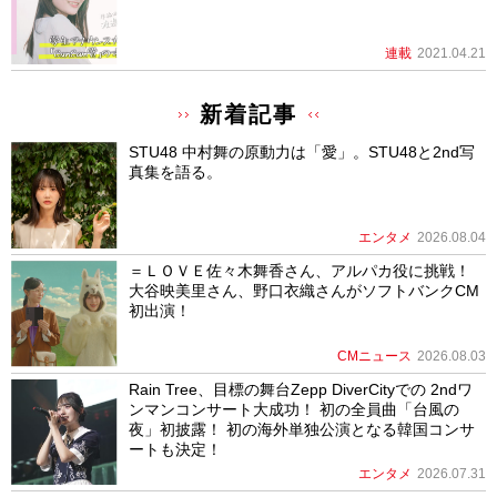
連載
2021.04.21
新着記事
STU48 中村舞の原動力は「愛」。STU48と2nd写
真集を語る。
エンタメ
2026.08.04
＝ＬＯＶＥ佐々木舞香さん、アルパカ役に挑戦！
大谷映美里さん、野口衣織さんがソフトバンクCM
初出演！
CMニュース
2026.08.03
Rain Tree、目標の舞台Zepp DiverCityでの 2ndワ
ンマンコンサート大成功！ 初の全員曲「台風の
夜」初披露！ 初の海外単独公演となる韓国コンサ
ートも決定！
エンタメ
2026.07.31