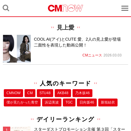
見上愛
COOL AI(アイ)とCUTE 愛、2人の見上愛が登場
二面性を表現した動画公開！
CMニュース
2026.03.03
人気のキーワード
CMNOW
CM
STU48
AKB48
乃木坂46
僕が⾒たかった⻘空
浜辺美波
TGC
日向坂46
新垣結衣
デイリーランキング
スターダストプロモーション主催 第３回「スター