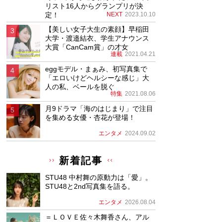
リスト16人からグランプリが決
定！
NEXT
2023.10.10
【美しい女子大生の素顔】早稲田
大学・渡邉結衣、学生アナウンス
大賞「CanCam賞」の才女
連載
2021.04.21
eggモデル・まぁみ、初写真集で
「エロいけどヘルシーな感じ」大
人の私、ベールを脱ぐ
特集
2021.08.06
月9ドラマ「海のはじまり」で注目
を集める女優・杏花が登場！
エンタメ
2024.09.02
新着記事
STU48 中村舞の原動力は「愛」。
STU48と2nd写真集を語る。
エンタメ
2026.08.04
＝ＬＯＶＥ佐々木舞香さん、アル