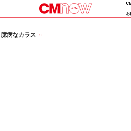
C
お
臆病なカラス