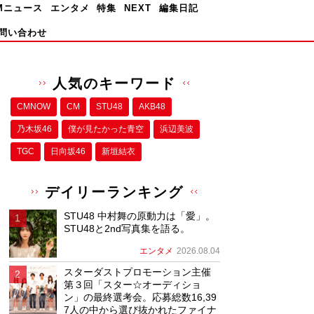
Mニュース
エンタメ
特集
NEXT
編集日記
問い合わせ
人気のキーワード
CMNOW
CM
STU48
AKB48
乃木坂46
僕が⾒たかった⻘空
浜辺美波
TGC
日向坂46
新垣結衣
デイリーランキング
STU48 中村舞の原動力は「愛」。
STU48と2nd写真集を語る。
エンタメ
2026.08.04
スターダストプロモーション主催
第３回「スター☆オーディショ
ン」の最終選考会。応募総数16,39
7人の中から選び抜かれたファイナ