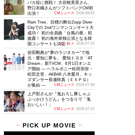
パカ役に挑戦！ 大谷映美里さん、
野口衣織さんがソフトバンクCM初
出演！
CMニュース
2026.08.03
Rain Tree、目標の舞台Zepp Diver
Cityでの 2ndワンマンコンサート大
成功！ 初の全員曲「台風の夜」初
披露！ 初の海外単独公演となる韓
国コンサートも決定！
エンタメ
2026.07.31
岩田剛典が”夢のラジオカー”で地
元・愛知に夢を。 愛知トヨタ「AT
Dream」新TVCM、8月1日オンエ
ア開始 ― ヘラルボニー松田崇弥・
松田文登、AKB48 八木愛月、キッ
ズダンサー長瀬柊真（ＥＸＰＧ）
が集結 ―
CMニュース
2026.07.30
上戸彩さんが『鬼おろし豚しゃぶ
ぶっかけうどん』をつるりで「鬼
おいしい！」
CMニュース
2026.07.21
PICK UP MOVIE