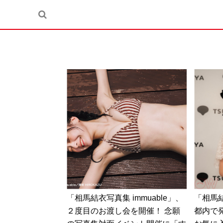
「相馬結衣写真集 immuable」、
「相馬結
２度目のお渡し会を開催！ 念願
都内で