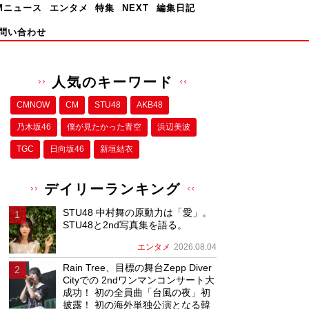
Mニュース
エンタメ
特集
NEXT
編集日記
問い合わせ
人気のキーワード
CMNOW
CM
STU48
AKB48
乃木坂46
僕が⾒たかった⻘空
浜辺美波
TGC
日向坂46
新垣結衣
デイリーランキング
STU48 中村舞の原動力は「愛」。
STU48と2nd写真集を語る。
エンタメ
2026.08.04
Rain Tree、目標の舞台Zepp Diver
Cityでの 2ndワンマンコンサート大
成功！ 初の全員曲「台風の夜」初
披露！ 初の海外単独公演となる韓