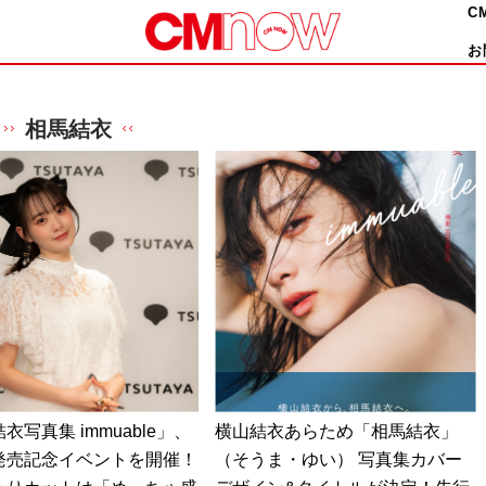
C
お
相馬結衣
衣写真集 immuable」、
横山結衣あらため「相馬結衣」
発売記念イベントを開催！
（そうま・ゆい） 写真集カバー