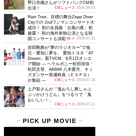
野口衣織さんがソフトバンクCM初
出演！
CMニュース
2026.08.03
Rain Tree、目標の舞台Zepp Diver
Cityでの 2ndワンマンコンサート大
成功！ 初の全員曲「台風の夜」初
披露！ 初の海外単独公演となる韓
国コンサートも決定！
エンタメ
2026.07.31
岩田剛典が”夢のラジオカー”で地
元・愛知に夢を。 愛知トヨタ「AT
Dream」新TVCM、8月1日オンエ
ア開始 ― ヘラルボニー松田崇弥・
松田文登、AKB48 八木愛月、キッ
ズダンサー長瀬柊真（ＥＸＰＧ）
が集結 ―
CMニュース
2026.07.30
上戸彩さんが『鬼おろし豚しゃぶ
ぶっかけうどん』をつるりで「鬼
おいしい！」
CMニュース
2026.07.21
PICK UP MOVIE