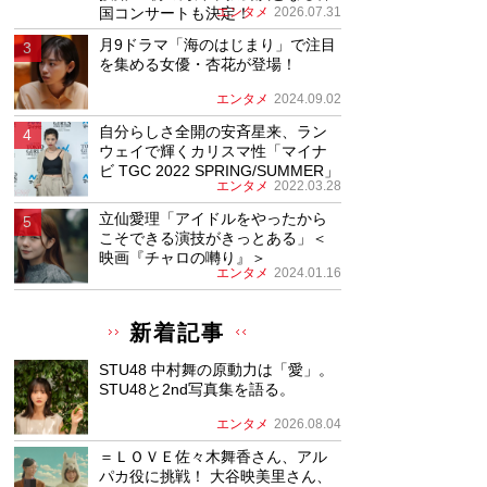
国コンサートも決定！
エンタメ
2026.07.31
月9ドラマ「海のはじまり」で注目
を集める女優・杏花が登場！
エンタメ
2024.09.02
自分らしさ全開の安斉星来、ラン
ウェイで輝くカリスマ性「マイナ
ビ TGC 2022 SPRING/SUMMER」
エンタメ
2022.03.28
立仙愛理「アイドルをやったから
こそできる演技がきっとある」＜
映画『チャロの囀り』＞
エンタメ
2024.01.16
新着記事
STU48 中村舞の原動力は「愛」。
STU48と2nd写真集を語る。
エンタメ
2026.08.04
＝ＬＯＶＥ佐々木舞香さん、アル
パカ役に挑戦！ 大谷映美里さん、