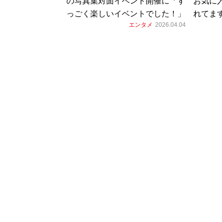
の写真集対面イベント開催に「す
お気に
っごく楽しいイベントでした！」
れてま
エンタメ
2026.04.04