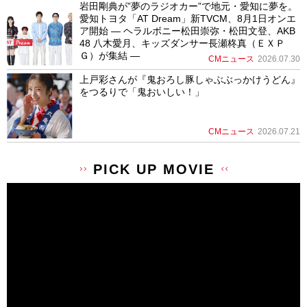
岩田剛典が”夢のラジオカー”で地元・愛知に夢を。
愛知トヨタ「AT Dream」新TVCM、8月1日オンエ
ア開始 ― ヘラルボニー松田崇弥・松田文登、AKB
48 八木愛月、キッズダンサー長瀬柊真（ＥＸＰ
Ｇ）が集結 ―
CMニュース
2026.07.30
上戸彩さんが『鬼おろし豚しゃぶぶっかけうどん』
をつるりで「鬼おいしい！」
CMニュース
2026.07.21
PICK UP MOVIE