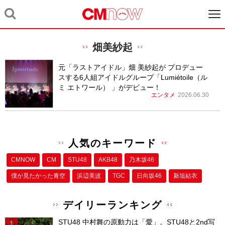
畑美紗起
元「ラストアイドル」畑 美紗起が プロデュー
スする6人組アイドルグループ「Lumiétoile（ル
ミ エトワール） 」がデビュー！
エンタメ
2026.06.30
人気のキーワード
CMNOW
CM
STU48
AKB48
乃木坂46
僕が⾒たかった⻘空
浜辺美波
TGC
日向坂46
新垣結衣
デイリーランキング
STU48 中村舞の原動力は「愛」。STU48と2nd写