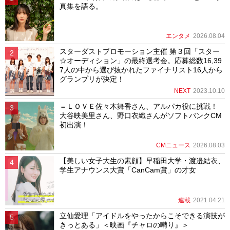
真集を語る。
エンタメ
2026.08.04
スターダストプロモーション主催 第３回「スター
☆オーディション」の最終選考会。応募総数16,39
7人の中から選び抜かれたファイナリスト16人から
グランプリが決定！
NEXT
2023.10.10
＝ＬＯＶＥ佐々木舞香さん、アルパカ役に挑戦！
大谷映美里さん、野口衣織さんがソフトバンクCM
初出演！
CMニュース
2026.08.03
【美しい女子大生の素顔】早稲田大学・渡邉結衣、
学生アナウンス大賞「CanCam賞」の才女
連載
2021.04.21
立仙愛理「アイドルをやったからこそできる演技が
きっとある」＜映画『チャロの囀り』＞