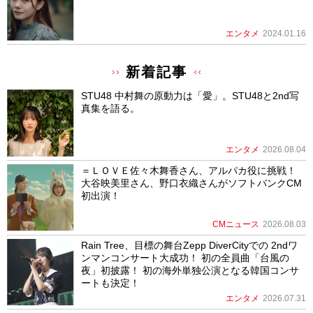
エンタメ
2024.01.16
新着記事
STU48 中村舞の原動力は「愛」。STU48と2nd写
真集を語る。
エンタメ
2026.08.04
＝ＬＯＶＥ佐々木舞香さん、アルパカ役に挑戦！
大谷映美里さん、野口衣織さんがソフトバンクCM
初出演！
CMニュース
2026.08.03
Rain Tree、目標の舞台Zepp DiverCityでの 2ndワ
ンマンコンサート大成功！ 初の全員曲「台風の
夜」初披露！ 初の海外単独公演となる韓国コンサ
ートも決定！
エンタメ
2026.07.31