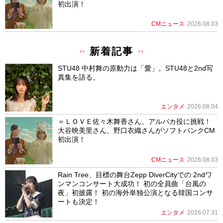
初出演！
CMニュース
2026.08.03
新着記事
STU48 中村舞の原動力は「愛」。STU48と2nd写
真集を語る。
エンタメ
2026.08.04
＝ＬＯＶＥ佐々木舞香さん、アルパカ役に挑戦！
大谷映美里さん、野口衣織さんがソフトバンクCM
初出演！
CMニュース
2026.08.03
Rain Tree、目標の舞台Zepp DiverCityでの 2ndワ
ンマンコンサート大成功！ 初の全員曲「台風の
夜」初披露！ 初の海外単独公演となる韓国コンサ
ートも決定！
エンタメ
2026.07.31