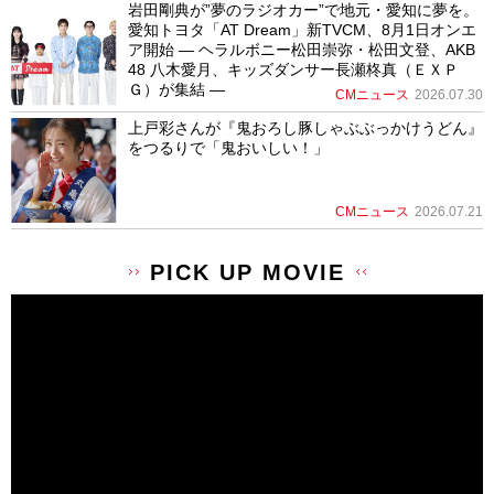
岩田剛典が”夢のラジオカー”で地元・愛知に夢を。
愛知トヨタ「AT Dream」新TVCM、8月1日オンエ
ア開始 ― ヘラルボニー松田崇弥・松田文登、AKB
48 八木愛月、キッズダンサー長瀬柊真（ＥＸＰ
Ｇ）が集結 ―
CMニュース
2026.07.30
上戸彩さんが『鬼おろし豚しゃぶぶっかけうどん』
をつるりで「鬼おいしい！」
CMニュース
2026.07.21
PICK UP MOVIE