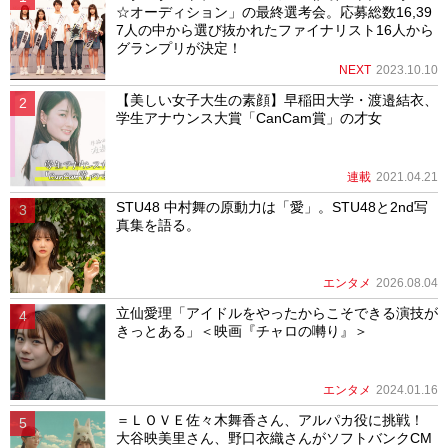
☆オーディション」の最終選考会。応募総数16,39
7人の中から選び抜かれたファイナリスト16人から
グランプリが決定！
NEXT
2023.10.10
【美しい女子大生の素顔】早稲田大学・渡邉結衣、
学生アナウンス大賞「CanCam賞」の才女
連載
2021.04.21
STU48 中村舞の原動力は「愛」。STU48と2nd写
真集を語る。
エンタメ
2026.08.04
立仙愛理「アイドルをやったからこそできる演技が
きっとある」＜映画『チャロの囀り』＞
エンタメ
2024.01.16
＝ＬＯＶＥ佐々木舞香さん、アルパカ役に挑戦！
大谷映美里さん、野口衣織さんがソフトバンクCM