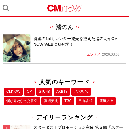
渚のん
待望の1stカレンダー発売を控えた渚のんがCM
NOW WEBに初登場！
エンタメ
2026.03.08
人気のキーワード
CMNOW
CM
STU48
AKB48
乃木坂46
僕が⾒たかった⻘空
浜辺美波
TGC
日向坂46
新垣結衣
デイリーランキング
スターダストプロモーション主催 第３回「スター