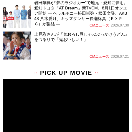
岩田剛典が”夢のラジオカー”で地元・愛知に夢を。
愛知トヨタ「AT Dream」新TVCM、8月1日オンエ
ア開始 ― ヘラルボニー松田崇弥・松田文登、AKB
48 八木愛月、キッズダンサー長瀬柊真（ＥＸＰ
Ｇ）が集結 ―
CMニュース
2026.07.30
上戸彩さんが『鬼おろし豚しゃぶぶっかけうどん』
をつるりで「鬼おいしい！」
CMニュース
2026.07.21
PICK UP MOVIE