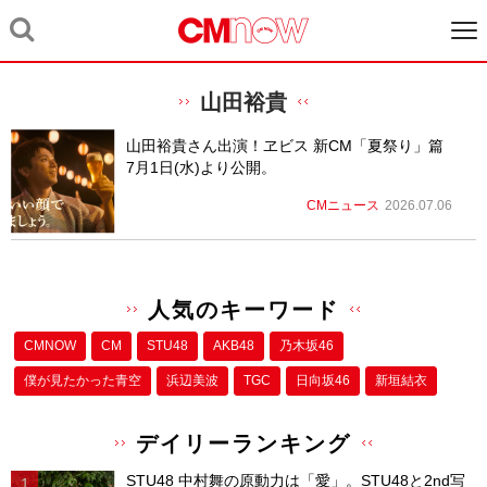
山田裕貴
山田裕貴さん出演！ヱビス 新CM「夏祭り」篇
7月1日(水)より公開。
CMニュース
2026.07.06
人気のキーワード
CMNOW
CM
STU48
AKB48
乃木坂46
僕が⾒たかった⻘空
浜辺美波
TGC
日向坂46
新垣結衣
デイリーランキング
STU48 中村舞の原動力は「愛」。STU48と2nd写