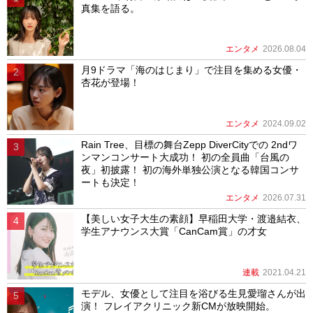
真集を語る。
エンタメ
2026.08.04
月9ドラマ「海のはじまり」で注目を集める女優・
杏花が登場！
エンタメ
2024.09.02
Rain Tree、目標の舞台Zepp DiverCityでの 2ndワ
ンマンコンサート大成功！ 初の全員曲「台風の
夜」初披露！ 初の海外単独公演となる韓国コンサ
ートも決定！
エンタメ
2026.07.31
【美しい女子大生の素顔】早稲田大学・渡邉結衣、
学生アナウンス大賞「CanCam賞」の才女
連載
2021.04.21
モデル、女優として注目を浴びる生見愛瑠さんが出
演！ フレイアクリニック新CMが放映開始。