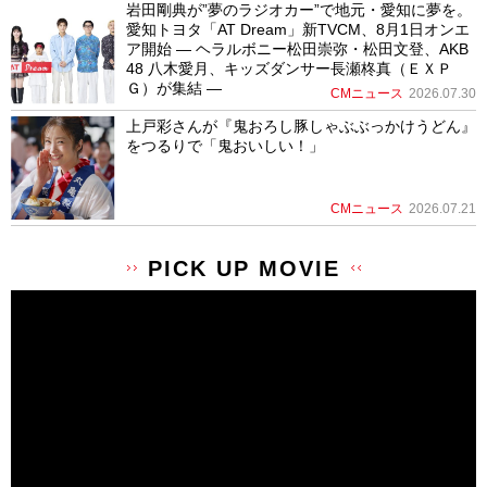
岩田剛典が”夢のラジオカー”で地元・愛知に夢を。
愛知トヨタ「AT Dream」新TVCM、8月1日オンエ
ア開始 ― ヘラルボニー松田崇弥・松田文登、AKB
48 八木愛月、キッズダンサー長瀬柊真（ＥＸＰ
Ｇ）が集結 ―
CMニュース
2026.07.30
上戸彩さんが『鬼おろし豚しゃぶぶっかけうどん』
をつるりで「鬼おいしい！」
CMニュース
2026.07.21
PICK UP MOVIE