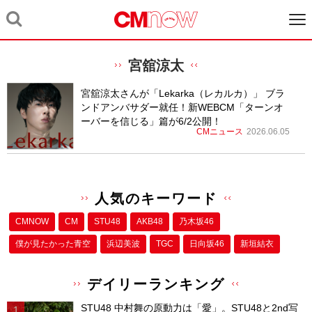
宮舘涼太
宮舘涼太さんが「Lekarka（レカルカ）」 ブラ
ンドアンバサダー就任！新WEBCM「ターンオ
ーバーを信じる」篇が6/2公開！
CMニュース
2026.06.05
人気のキーワード
CMNOW
CM
STU48
AKB48
乃木坂46
僕が⾒たかった⻘空
浜辺美波
TGC
日向坂46
新垣結衣
デイリーランキング
STU48 中村舞の原動力は「愛」。STU48と2nd写