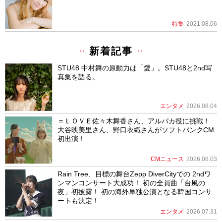
特集
2021.08.06
新着記事
STU48 中村舞の原動力は「愛」。STU48と2nd写
真集を語る。
エンタメ
2026.08.04
＝ＬＯＶＥ佐々木舞香さん、アルパカ役に挑戦！
大谷映美里さん、野口衣織さんがソフトバンクCM
初出演！
CMニュース
2026.08.03
Rain Tree、目標の舞台Zepp DiverCityでの 2ndワ
ンマンコンサート大成功！ 初の全員曲「台風の
夜」初披露！ 初の海外単独公演となる韓国コンサ
ートも決定！
エンタメ
2026.07.31