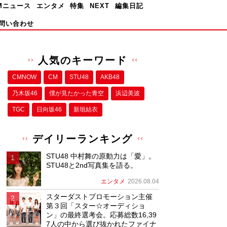
Mニュース
エンタメ
特集
NEXT
編集日記
問い合わせ
人気のキーワード
CMNOW
CM
STU48
AKB48
乃木坂46
僕が⾒たかった⻘空
浜辺美波
TGC
日向坂46
新垣結衣
デイリーランキング
STU48 中村舞の原動力は「愛」。
STU48と2nd写真集を語る。
エンタメ
2026.08.04
スターダストプロモーション主催
第３回「スター☆オーディショ
ン」の最終選考会。応募総数16,39
7人の中から選び抜かれたファイナ