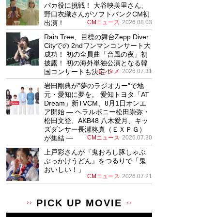
パカ役に挑戦！ 大谷映美里さん、
野口衣織さんがソフトバンクCM初
出演！
CMニュース
2026.08.03
Rain Tree、目標の舞台Zepp Diver
Cityでの 2ndワンマンコンサート大
成功！ 初の全員曲「台風の夜」初
披露！ 初の海外単独公演となる韓
国コンサートも決定！
エンタメ
2026.07.31
岩田剛典が”夢のラジオカー”で地
元・愛知に夢を。 愛知トヨタ「AT
Dream」新TVCM、8月1日オンエ
ア開始 ― ヘラルボニー松田崇弥・
松田文登、AKB48 八木愛月、キッ
ズダンサー長瀬柊真（ＥＸＰＧ）
が集結 ―
CMニュース
2026.07.30
上戸彩さんが『鬼おろし豚しゃぶ
ぶっかけうどん』をつるりで「鬼
おいしい！」
CMニュース
2026.07.21
PICK UP MOVIE