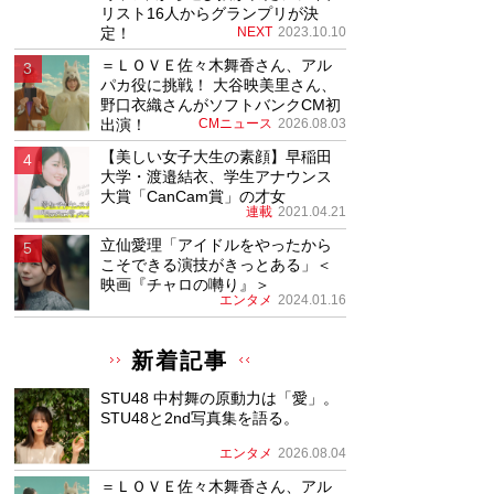
リスト16人からグランプリが決
定！
NEXT
2023.10.10
＝ＬＯＶＥ佐々木舞香さん、アル
パカ役に挑戦！ 大谷映美里さん、
野口衣織さんがソフトバンクCM初
出演！
CMニュース
2026.08.03
【美しい女子大生の素顔】早稲田
大学・渡邉結衣、学生アナウンス
大賞「CanCam賞」の才女
連載
2021.04.21
立仙愛理「アイドルをやったから
こそできる演技がきっとある」＜
映画『チャロの囀り』＞
エンタメ
2024.01.16
新着記事
STU48 中村舞の原動力は「愛」。
STU48と2nd写真集を語る。
エンタメ
2026.08.04
＝ＬＯＶＥ佐々木舞香さん、アル