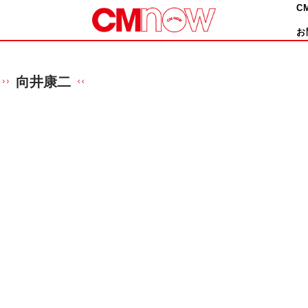
C
お
向井康二