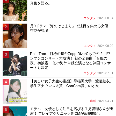
真集を語る。
エンタメ
2026.08.04
月9ドラマ「海のはじまり」で注目を集める女優・
杏花が登場！
エンタメ
2024.09.02
Rain Tree、目標の舞台Zepp DiverCityでの 2ndワ
ンマンコンサート大成功！ 初の全員曲「台風の
夜」初披露！ 初の海外単独公演となる韓国コンサ
ートも決定！
エンタメ
2026.07.31
【美しい女子大生の素顔】早稲田大学・渡邉結衣、
学生アナウンス大賞「CanCam賞」の才女
連載
2021.04.21
モデル、女優として注目を浴びる生見愛瑠さんが出
演！ フレイアクリニック新CMが放映開始。