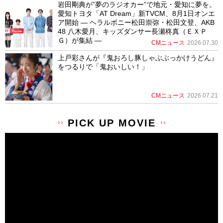
岩田剛典が”夢のラジオカー”で地元・愛知に夢を。
愛知トヨタ「AT Dream」新TVCM、8月1日オンエ
ア開始 ― ヘラルボニー松田崇弥・松田文登、AKB
48 八木愛月、キッズダンサー長瀬柊真（ＥＸＰ
Ｇ）が集結 ―
CMニュース
2026.07.30
上戸彩さんが『鬼おろし豚しゃぶぶっかけうどん』
をつるりで「鬼おいしい！」
CMニュース
2026.07.21
PICK UP MOVIE