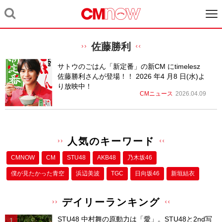
佐藤勝利
サトウのごはん「新定番」の新CM にtimelesz
佐藤勝利さんが登場！！ 2026 年4 月8 日(水)よ
り放映中！
CMニュース
2026.04.09
人気のキーワード
CMNOW
CM
STU48
AKB48
乃木坂46
僕が⾒たかった⻘空
浜辺美波
TGC
日向坂46
新垣結衣
デイリーランキング
STU48 中村舞の原動力は「愛」。STU48と2nd写