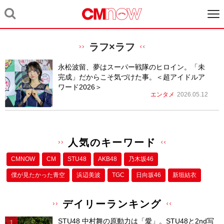
ラフ×ラフ
永松波留、夢はスーパー戦隊のヒロイン。「未
完成」だからこそ気づけた事。＜超アイドルア
ワード2026＞
エンタメ
2026.05.12
人気のキーワード
CMNOW
CM
STU48
AKB48
乃木坂46
僕が⾒たかった⻘空
浜辺美波
TGC
日向坂46
新垣結衣
デイリーランキング
STU48 中村舞の原動力は「愛」。STU48と2nd写