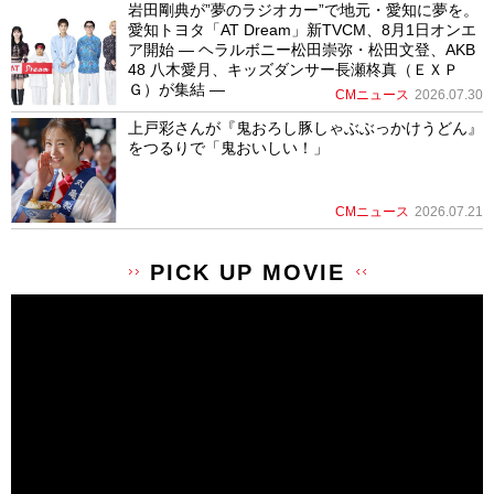
岩田剛典が”夢のラジオカー”で地元・愛知に夢を。
愛知トヨタ「AT Dream」新TVCM、8月1日オンエ
ア開始 ― ヘラルボニー松田崇弥・松田文登、AKB
48 八木愛月、キッズダンサー長瀬柊真（ＥＸＰ
Ｇ）が集結 ―
CMニュース
2026.07.30
上戸彩さんが『鬼おろし豚しゃぶぶっかけうどん』
をつるりで「鬼おいしい！」
CMニュース
2026.07.21
PICK UP MOVIE