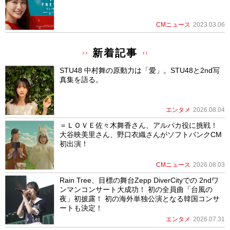
CMニュース
2023.03.06
新着記事
STU48 中村舞の原動力は「愛」。STU48と2nd写
真集を語る。
エンタメ
2026.08.04
＝ＬＯＶＥ佐々木舞香さん、アルパカ役に挑戦！
大谷映美里さん、野口衣織さんがソフトバンクCM
初出演！
CMニュース
2026.08.03
Rain Tree、目標の舞台Zepp DiverCityでの 2ndワ
ンマンコンサート大成功！ 初の全員曲「台風の
夜」初披露！ 初の海外単独公演となる韓国コンサ
ートも決定！
エンタメ
2026.07.31