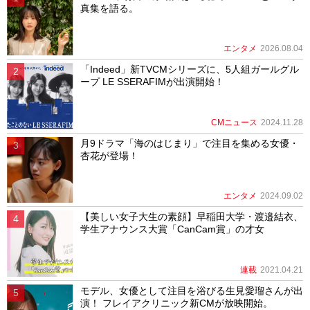
真集を語る。
エンタメ
2026.08.04
「Indeed」新TVCMシリーズに、5人組ガールグル
ープ LE SSERAFIMが出演開始！
CMニュース
2024.11.28
月9ドラマ「海のはじまり」で注目を集める女優・
杏花が登場！
エンタメ
2024.09.02
【美しい女子大生の素顔】早稲田大学・渡邉結衣、
学生アナウンス大賞「CanCam賞」の才女
連載
2021.04.21
モデル、女優として注目を浴びる生見愛瑠さんが出
演！ フレイアクリニック新CMが放映開始。