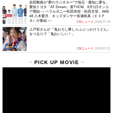
岩田剛典が”夢のラジオカー”で地元・愛知に夢を。
愛知トヨタ「AT Dream」新TVCM、8月1日オンエ
ア開始 ― ヘラルボニー松田崇弥・松田文登、AKB
48 八木愛月、キッズダンサー長瀬柊真（ＥＸＰ
Ｇ）が集結 ―
CMニュース
2026.07.30
上戸彩さんが『鬼おろし豚しゃぶぶっかけうどん』
をつるりで「鬼おいしい！」
CMニュース
2026.07.21
PICK UP MOVIE