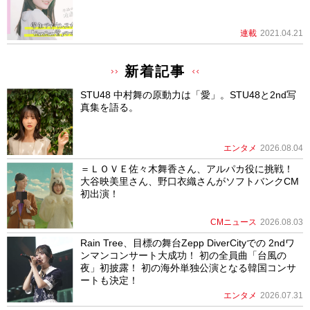
連載
2021.04.21
新着記事
STU48 中村舞の原動力は「愛」。STU48と2nd写
真集を語る。
エンタメ
2026.08.04
＝ＬＯＶＥ佐々木舞香さん、アルパカ役に挑戦！
大谷映美里さん、野口衣織さんがソフトバンクCM
初出演！
CMニュース
2026.08.03
Rain Tree、目標の舞台Zepp DiverCityでの 2ndワ
ンマンコンサート大成功！ 初の全員曲「台風の
夜」初披露！ 初の海外単独公演となる韓国コンサ
ートも決定！
エンタメ
2026.07.31