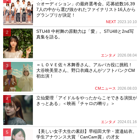
☆オーディション」の最終選考会。応募総数16,39
7人の中から選び抜かれたファイナリスト16人から
グランプリが決定！
NEXT
2023.10.10
STU48 中村舞の原動力は「愛」。STU48と2nd写
真集を語る。
エンタメ
2026.08.04
＝ＬＯＶＥ佐々木舞香さん、アルパカ役に挑戦！
大谷映美里さん、野口衣織さんがソフトバンクCM
初出演！
CMニュース
2026.08.03
立仙愛理「アイドルをやったからこそできる演技が
きっとある」＜映画『チャロの囀り』＞
エンタメ
2024.01.16
【美しい女子大生の素顔】早稲田大学・渡邉結衣、
学生アナウンス大賞「CanCam賞」の才女