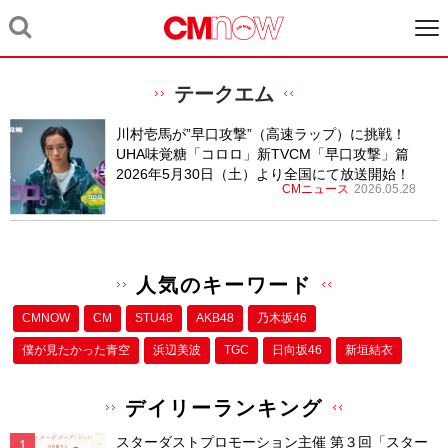
テークエム
川村壱馬が”早口攻撃”（高速ラップ）に挑戦！
UHA味覚糖「コロロ」新TVCM「早口攻撃」篇
2026年5月30日（土）より全国にて放送開始！
CMニュース
2026.05.28
人気のキーワード
CMNOW
CM
STU48
AKB48
乃木坂46
僕が⾒たかった⻘空
浜辺美波
TGC
日向坂46
新垣結衣
デイリーランキング
スターダストプロモーション主催 第３回「スター